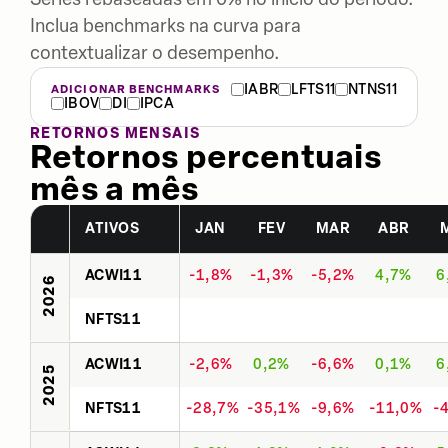
Inclua benchmarks na curva para
contextualizar o desempenho.
IABR
LFTS11
NTNS11
ADICIONAR BENCHMARKS
IBOV
DI
IPCA
RETORNOS MENSAIS
Retornos percentuais
mês a mês
ATIVOS
JAN
FEV
MAR
ABR
ACWI11
-1,8%
-1,3%
-5,2%
4,7%
6
2026
NFTS11
ACWI11
-2,6%
0,2%
-6,6%
0,1%
6
2025
NFTS11
-28,7%
-35,1%
-9,6%
-11,0%
-