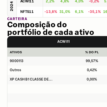
ACWI11
2,2%
4,8%
4,0%
-0,2%
5
2024
NFTS11
-13,8%
31,0%
6,1%
-35,1%
1
CARTEIRA
Composição do
portfólio de cada ativo
ACWI11
ATIVOS
% DO PL
9000113
99,57%
Outros
0,42%
XP CASH B1 CLASSE DE...
0,00%