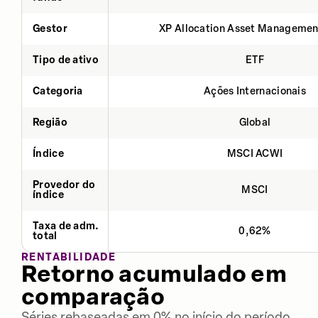
Gestor
XP Allocation Asset Managemen
Tipo de ativo
ETF
Categoria
Ações Internacionais
Região
Global
Índice
MSCI ACWI
Provedor do
MSCI
índice
Taxa de adm.
0,62%
total
RENTABILIDADE
Retorno acumulado em
comparação
Séries rebaseadas em 0% no início do período.