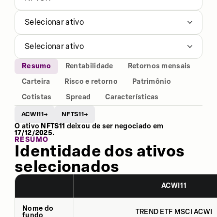
Selecionar ativo
Selecionar ativo
Resumo
Rentabilidade
Retornos mensais
Carteira
Risco e retorno
Patrimônio
Cotistas
Spread
Características
ACWI11
NFTS11
→
→
O ativo
NFTS11
deixou de ser negociado em
17/12/2025
.
RESUMO
Identidade dos ativos
selecionados
ACWI11
Nome do
TREND ETF MSCI ACWI
fundo