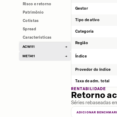
Risco e retorno
Gestor
Patrimônio
Tipo de ativo
Cotistas
Spread
Categoria
Características
Região
ACWI11
→
META11
Índice
→
Provedor do índice
Taxa de adm. total
RENTABILIDADE
Retorno a
Séries rebaseadas em
ADICIONAR BENCHMAR