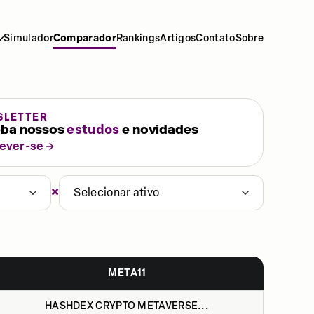
Simulador
Comparador
Rankings
Artigos
Contato
Sobre
SLETTER
ba nossos
estudos
e novidades
rever-se
×
Selecionar ativo
META11
HASHDEX CRYPTO METAVERSE...