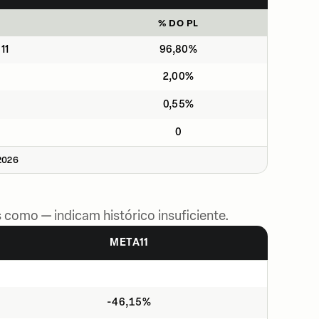
% DO PL
11
96,80%
2,00%
0,55%
0
2026
 como — indicam histórico insuficiente.
META11
-46,15%