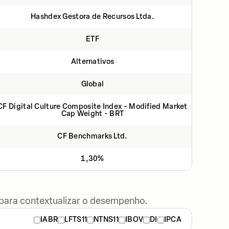
Hashdex Gestora de Recursos Ltda.
ETF
Alternativos
Global
CF Digital Culture Composite Index - Modified Market
Cap Weight - BRT
CF Benchmarks Ltd.
1,30%
 para contextualizar o desempenho.
IABR
LFTS11
NTNS11
IBOV
DI
IPCA