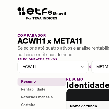
COMPARADOR
ACWI11 x META11
Selecione até quatro ativos e analise rentabi
carteira e métricas de risco.
SELECIONE ATÉ 4 ATIVOS
×
ACWI11
META1
RESUMO
Resumo
Identidade
Rentabilidade
Retornos mensais
Carteira
Nome do fundo