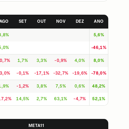
AGO
SET
OUT
NOV
DEZ
ANO
3,8%
5,6%
5,0%
-46,1%
-0,7%
1,7%
3,3%
-0,9%
4,0%
8,0%
-3,0%
-0,1%
-17,1%
-32,7%
-19,6%
-78,0%
1,9%
-1,2%
3,8%
7,5%
0,6%
48,2%
17,2%
14,5%
2,7%
63,1%
-4,7%
52,1%
META11