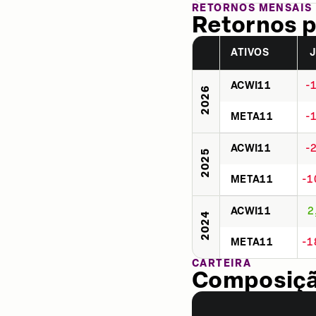
RETORNOS MENSAIS
Retornos p
ATIVOS
ACWI11
-
2026
META11
-
ACWI11
-
2025
META11
-1
ACWI11
2
2024
META11
-1
CARTEIRA
Composição