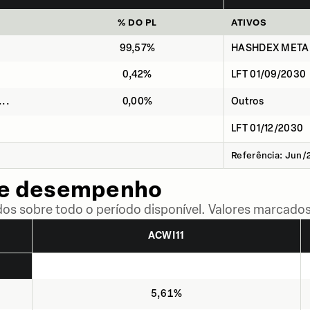
% DO PL
ATIVOS
99,57%
HASHDEX META 
0,42%
LFT 01/09/2030
..
0,00%
Outros
LFT 01/12/2030
Referência: Jun/
de desempenho
dos sobre todo o período disponível. Valores marcados
ACWI11
5,61%