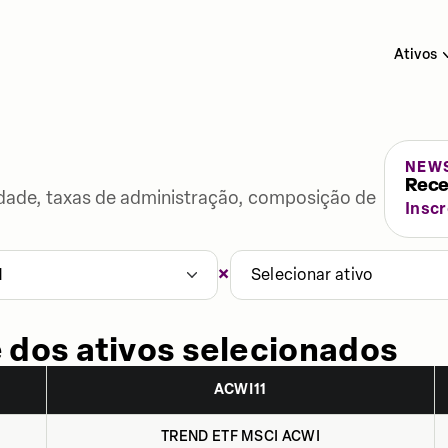
Ativos
NEW
Rece
lidade, taxas de administração, composição de
Insc
×
1
Selecionar ativo
 dos ativos selecionados
ACWI11
TREND ETF MSCI ACWI