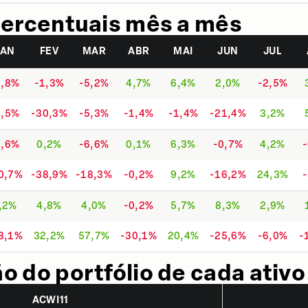
ercentuais mês a mês
JAN
FEV
MAR
ABR
MAI
JUN
JUL
1,8%
-1,3%
-5,2%
4,7%
6,4%
2,0%
-2,5%
1,5%
-30,3%
-5,3%
-1,4%
-1,4%
-21,4%
3,2%
2,6%
0,2%
-6,6%
0,1%
6,3%
-0,7%
4,2%
0,7%
-38,9%
-18,3%
-0,2%
9,2%
-16,2%
24,3%
,2%
4,8%
4,0%
-0,2%
5,7%
8,3%
2,9%
8,1%
32,2%
57,7%
-30,1%
20,4%
-25,6%
-6,0%
-
 do portfólio de cada ativo
ACWI11