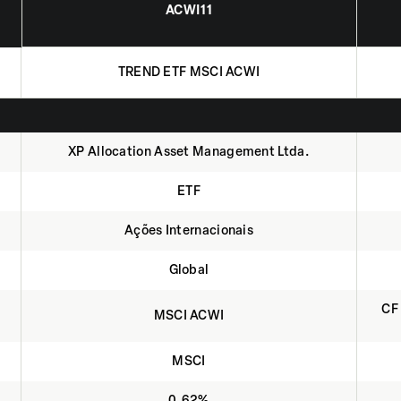
ACWI11
TREND ETF MSCI ACWI
XP Allocation Asset Management Ltda.
ETF
Ações Internacionais
Global
CF 
MSCI ACWI
MSCI
0,62%