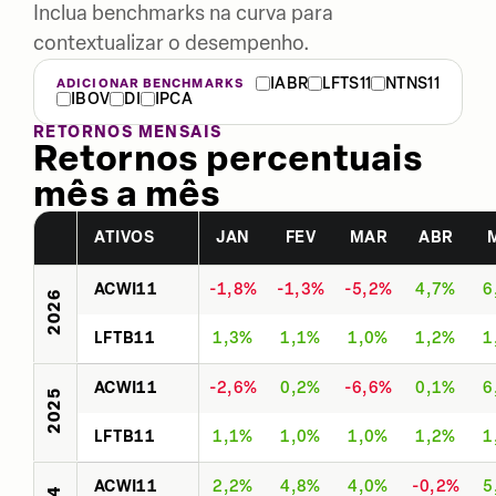
Inclua benchmarks na curva para
contextualizar o desempenho.
IABR
LFTS11
NTNS11
ADICIONAR BENCHMARKS
IBOV
DI
IPCA
RETORNOS MENSAIS
Retornos percentuais
mês a mês
ATIVOS
JAN
FEV
MAR
ABR
ACWI11
-1,8%
-1,3%
-5,2%
4,7%
6
2026
LFTB11
1,3%
1,1%
1,0%
1,2%
1
ACWI11
-2,6%
0,2%
-6,6%
0,1%
6
2025
LFTB11
1,1%
1,0%
1,0%
1,2%
1
ACWI11
2,2%
4,8%
4,0%
-0,2%
5