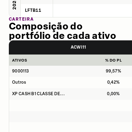
2024
LFTB11
CARTEIRA
Composição do
portfólio de cada ativo
ACWI11
ATIVOS
% DO PL
9000113
99,57%
Outros
0,42%
XP CASH B1 CLASSE DE...
0,00%