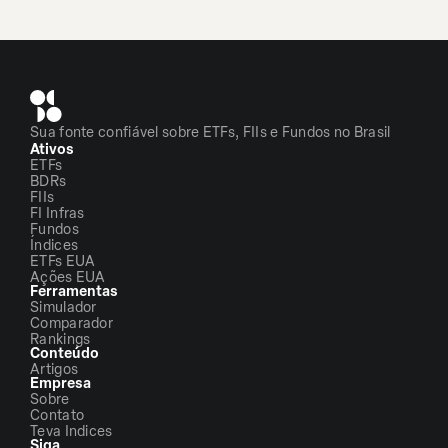
Sua fonte confiável sobre ETFs, FIIs e Fundos no Brasil
Ativos
ETFs
BDRs
FIIs
FI Infras
Fundos
Índices
ETFs EUA
Ações EUA
Ferramentas
Simulador
Comparador
Rankings
Conteúdo
Artigos
Empresa
Sobre
Contato
Teva Indices
Siga