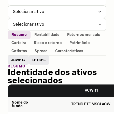
Selecionar ativo
Selecionar ativo
Resumo
Rentabilidade
Retornos mensais
Carteira
Risco e retorno
Patrimônio
Cotistas
Spread
Características
ACWI11
LFTB11
→
→
RESUMO
Identidade dos ativos
selecionados
ACWI11
Nome do
TREND ETF MSCI ACWI
fundo