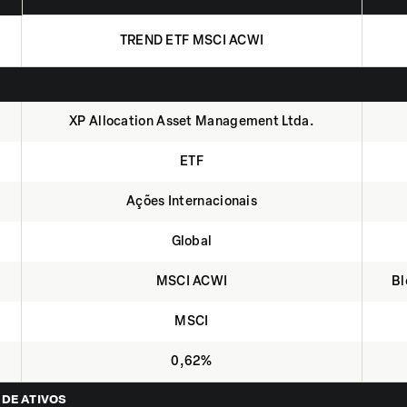
TREND ETF MSCI ACWI
XP Allocation Asset Management Ltda.
ETF
Ações Internacionais
Global
MSCI ACWI
Bl
MSCI
0,62%
 DE ATIVOS