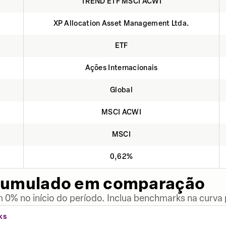
TREND ETF MSCI ACWI
XP Allocation Asset Management Ltda.
ETF
Ações Internacionais
Global
MSCI ACWI
MSCI
0,62%
cumulado em comparação
 0% no início do período. Inclua benchmarks na curva
KS