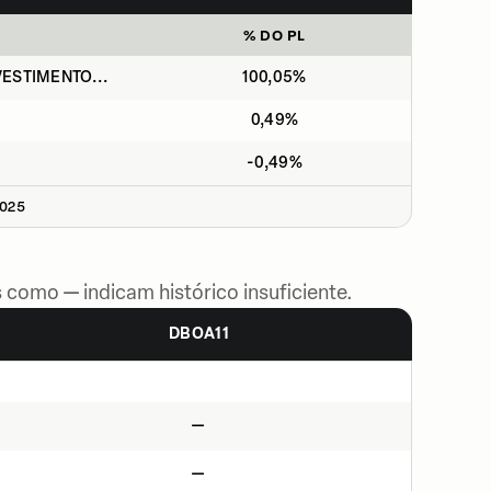
% DO PL
ESTIMENTO...
100,05%
0,49%
-0,49%
2025
 como — indicam histórico insuficiente.
DBOA11
—
—