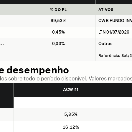
% DO PL
ATIVOS
99,53%
CWB FUNDO INV
0,45%
LTN 01/07/2026
..
0,03%
Outros
Referência: Set/
de desempenho
dos sobre todo o período disponível. Valores marcados
ACWI11
5,85%
16,12%