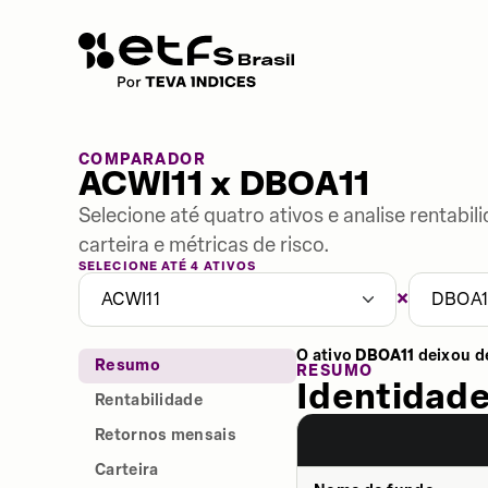
COMPARADOR
ACWI11 x DBOA11
Selecione até quatro ativos e analise rentabi
carteira e métricas de risco.
SELECIONE ATÉ 4 ATIVOS
×
ACWI11
DBOA1
O ativo
DBOA11
deixou d
Resumo
RESUMO
Identidade
Rentabilidade
Retornos mensais
Carteira