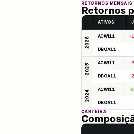
RETORNOS MENSAIS
Retornos p
ATIVOS
ACWI11
-
2026
DBOA11
ACWI11
-
2025
DBOA11
-
ACWI11
2
2024
DBOA11
CARTEIRA
Composição