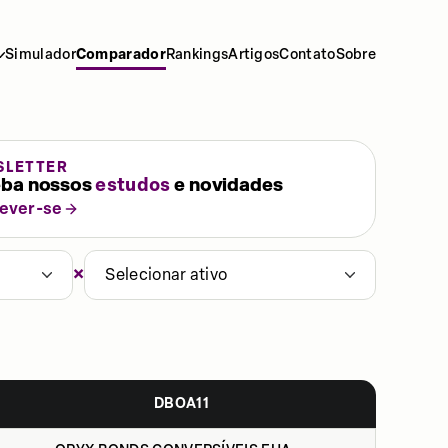
Simulador
Comparador
Rankings
Artigos
Contato
Sobre
SLETTER
ba nossos
estudos
e novidades
rever-se
×
Selecionar ativo
DBOA11