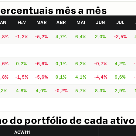
ercentuais mês a mês
JAN
FEV
MAR
ABR
MAI
JUN
JUL
1,8%
-1,3%
-5,2%
4,7%
6,4%
2,0%
-2,5%
2,6%
0,2%
-6,6%
0,1%
6,3%
-0,7%
4,2%
2,8%
-1,5%
-5,6%
0,1%
4,1%
-4,4%
9,6%
,2%
4,8%
4,0%
-0,2%
5,7%
8,3%
2,9%
 do portfólio de cada ativo
ACWI11