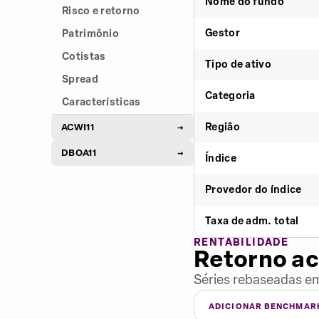
Nome do fundo
Risco e retorno
Gestor
Patrimônio
Cotistas
Tipo de ativo
Spread
Categoria
Características
Região
ACWI11
→
DBOA11
→
Índice
Provedor do índice
Taxa de adm. total
RENTABILIDADE
Retorno a
Séries rebaseadas em
ADICIONAR BENCHMAR