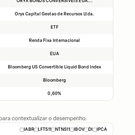
ORYX BONDS CONVERSÍVEIS EUA...
Oryx Capital Gestao de Recursos Ltda.
ETF
Renda Fixa Internacional
EUA
Bloomberg US Convertible Liquid Bond Index
Bloomberg
0,60%
 para contextualizar o desempenho.
IABR
LFTS11
NTNS11
IBOV
DI
IPCA