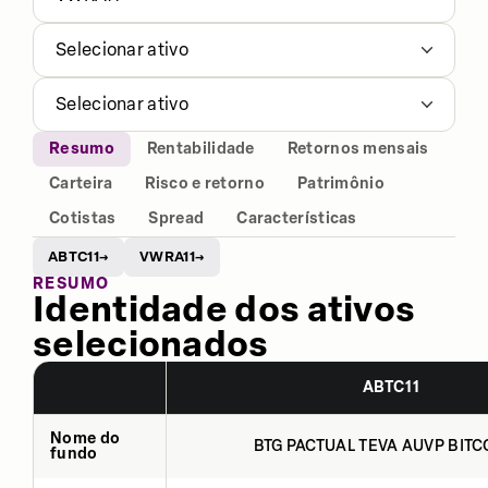
Selecionar ativo
Selecionar ativo
Resumo
Rentabilidade
Retornos mensais
Carteira
Risco e retorno
Patrimônio
Cotistas
Spread
Características
ABTC11
VWRA11
→
→
RESUMO
Identidade dos ativos
selecionados
ABTC11
Nome do
BTG PACTUAL TEVA AUVP BITCO
fundo