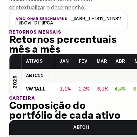
contextualizar o desempenho.
IABR
LFTS11
NTNS11
ADICIONAR BENCHMARKS
IBOV
DI
IPCA
RETORNOS MENSAIS
Retornos percentuais
mês a mês
ATIVOS
JAN
FEV
MAR
ABR
ABTC11
2026
VWRA11
-1,1%
-1,2%
-5,1%
4,4%
6
CARTEIRA
Composição do
portfólio de cada ativo
ABTC11