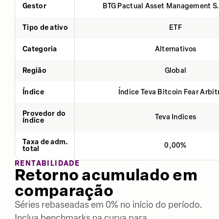
Gestor
BTG Pactual Asset Management S
Tipo de ativo
ETF
Categoria
Alternativos
Região
Global
Índice
Índice Teva Bitcoin Fear Arbi
Provedor do
Teva Indices
índice
Taxa de adm.
0,00%
total
RENTABILIDADE
Retorno acumulado em
comparação
Séries rebaseadas em 0% no início do período.
Inclua benchmarks na curva para