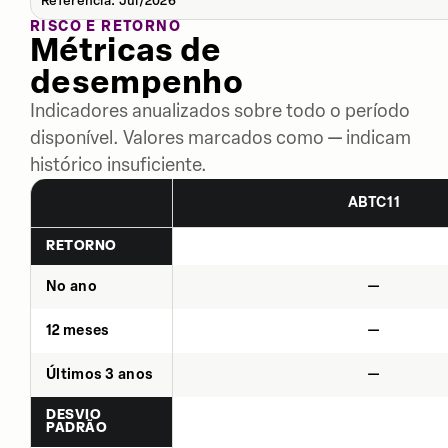
Referência: Jul/2026
RISCO E RETORNO
Métricas de
desempenho
Indicadores anualizados sobre todo o período
disponível. Valores marcados como — indicam
histórico insuficiente.
ABTC11
RETORNO
No ano
—
12 meses
—
Últimos 3 anos
—
DESVIO
PADRÃO