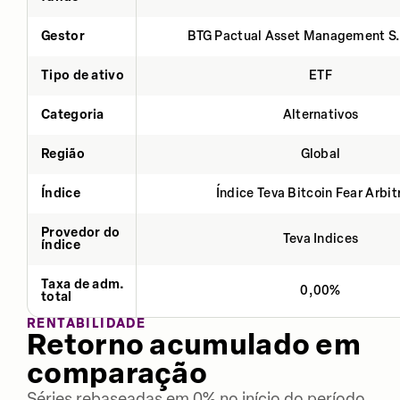
Gestor
BTG Pactual Asset Management S
Tipo de ativo
ETF
Categoria
Alternativos
Região
Global
Índice
Índice Teva Bitcoin Fear Arbi
Provedor do
Teva Indices
índice
Taxa de adm.
0,00%
total
RENTABILIDADE
Retorno acumulado em
comparação
Séries rebaseadas em 0% no início do período.