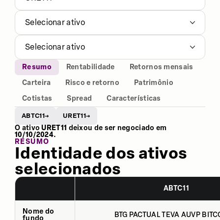
Selecionar ativo
Selecionar ativo
Resumo
Rentabilidade
Retornos mensais
Carteira
Risco e retorno
Patrimônio
Cotistas
Spread
Características
ABTC11
URET11
→
→
O ativo
URET11
deixou de ser negociado em
10/10/2024
.
RESUMO
Identidade dos ativos
selecionados
ABTC11
Nome do
BTG PACTUAL TEVA AUVP BITCO
fundo