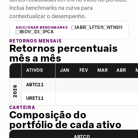
Inclua benchmarks na curva para
contextualizar o desempenho.
IABR
LFTS11
NTNS11
ADICIONAR BENCHMARKS
IBOV
DI
IPCA
RETORNOS MENSAIS
Retornos percentuais
mês a mês
ATIVOS
JAN
FEV
MAR
ABR
ABTC11
2026
URET11
CARTEIRA
Composição do
portfólio de cada ativo
ABTC11