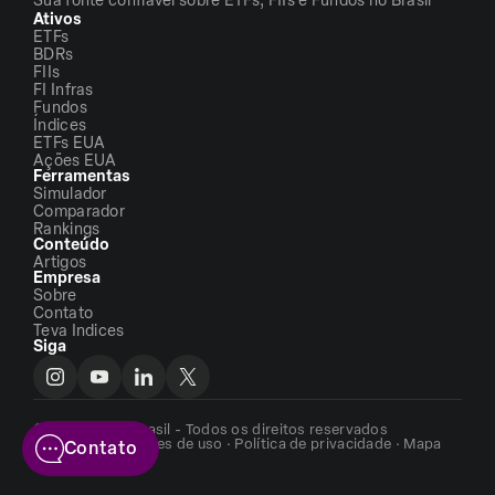
Sua fonte confiável sobre ETFs, FIIs e Fundos no Brasil
Ativos
ETFs
BDRs
FIIs
FI Infras
Fundos
Índices
ETFs EUA
Ações EUA
Ferramentas
Simulador
Comparador
Rankings
Conteúdo
Artigos
Empresa
Sobre
Contato
Teva Indices
Siga
©2026 - ETFs Brasil - Todos os direitos reservados
Termos e condições de uso
·
Política de privacidade
·
Mapa
Contato
do site