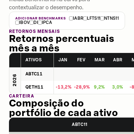
contextualizar o desempenho.
IABR
LFTS11
NTNS11
ADICIONAR BENCHMARKS
IBOV
DI
IPCA
RETORNOS MENSAIS
Retornos percentuais
mês a mês
ATIVOS
JAN
FEV
MAR
ABR
ABTC11
2026
QETH11
-13,2%
-28,9%
9,2%
3,0%
-
CARTEIRA
Composição do
portfólio de cada ativo
ABTC11