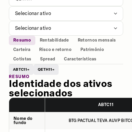
Selecionar ativo
Selecionar ativo
Resumo
Rentabilidade
Retornos mensais
Carteira
Risco e retorno
Patrimônio
Cotistas
Spread
Características
ABTC11
QETH11
→
→
RESUMO
Identidade dos ativos
selecionados
ABTC11
Nome do
BTG PACTUAL TEVA AUVP BITCO
fundo