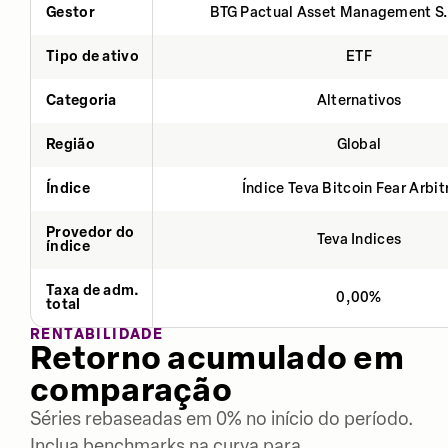
Gestor
BTG Pactual Asset Management S
Tipo de ativo
ETF
Categoria
Alternativos
Região
Global
Índice
Índice Teva Bitcoin Fear Arbi
Provedor do
Teva Indices
índice
Taxa de adm.
0,00%
total
RENTABILIDADE
Retorno acumulado em
comparação
Séries rebaseadas em 0% no início do período.
Inclua benchmarks na curva para