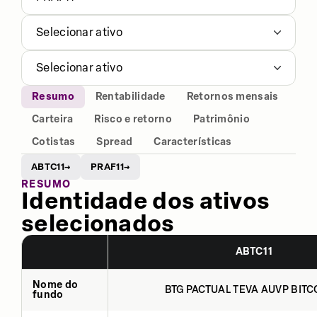
Selecionar ativo
Selecionar ativo
Resumo
Rentabilidade
Retornos mensais
Carteira
Risco e retorno
Patrimônio
Cotistas
Spread
Características
ABTC11
PRAF11
→
→
RESUMO
Identidade dos ativos
selecionados
ABTC11
Nome do
BTG PACTUAL TEVA AUVP BITCO
fundo