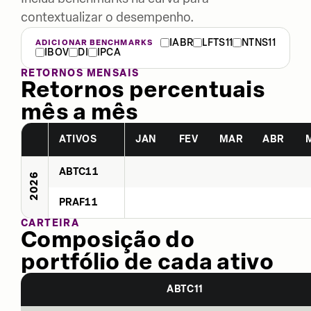
contextualizar o desempenho.
IABR
LFTS11
NTNS11
ADICIONAR BENCHMARKS
IBOV
DI
IPCA
RETORNOS MENSAIS
Retornos percentuais
mês a mês
ATIVOS
JAN
FEV
MAR
ABR
ABTC11
2026
PRAF11
CARTEIRA
Composição do
portfólio de cada ativo
ABTC11