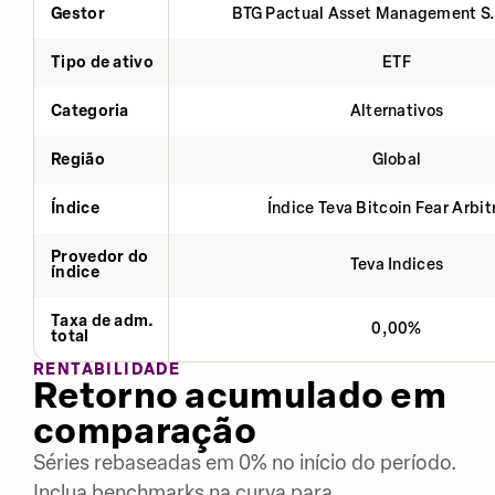
Gestor
BTG Pactual Asset Management S
Tipo de ativo
ETF
Categoria
Alternativos
Região
Global
Índice
Índice Teva Bitcoin Fear Arbi
Provedor do
Teva Indices
índice
Taxa de adm.
0,00%
total
RENTABILIDADE
Retorno acumulado em
comparação
Séries rebaseadas em 0% no início do período.
Inclua benchmarks na curva para