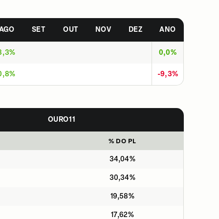
AGO
SET
OUT
NOV
DEZ
ANO
3,3%
0,0%
0,8%
-9,3%
OURO11
% DO PL
34,04%
30,34%
19,58%
17,62%