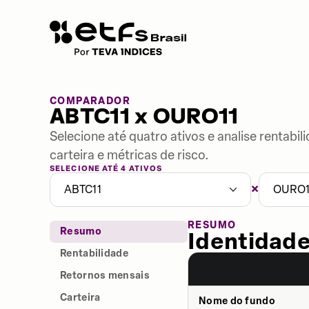
COMPARADOR
ABTC11 x OURO11
Selecione até quatro ativos e analise rentabi
carteira e métricas de risco.
SELECIONE ATÉ 4 ATIVOS
×
ABTC11
OURO1
RESUMO
Resumo
Identidade
Rentabilidade
Retornos mensais
Carteira
Nome do fundo