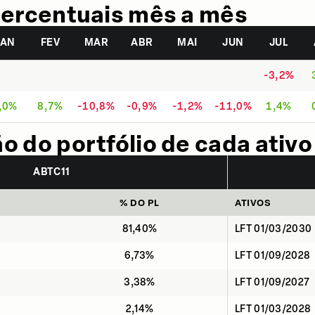
ercentuais mês a mês
JAN
FEV
MAR
ABR
MAI
JUN
JUL
-3,2%
,0%
8,7%
-10,8%
-0,9%
-1,2%
-11,0%
1,4%
 do portfólio de cada ativo
ABTC11
% DO PL
ATIVOS
81,40%
LFT 01/03/2030
6,73%
LFT 01/09/2028
3,38%
LFT 01/09/2027
2,14%
LFT 01/03/2028