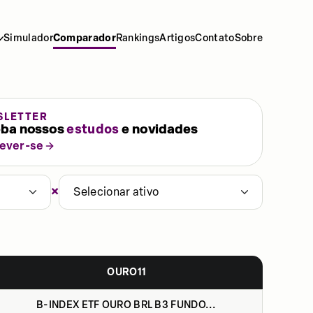
Simulador
Comparador
Rankings
Artigos
Contato
Sobre
SLETTER
ba nossos
estudos
e novidades
rever-se
×
Selecionar ativo
OURO11
B-INDEX ETF OURO BRL B3 FUNDO...