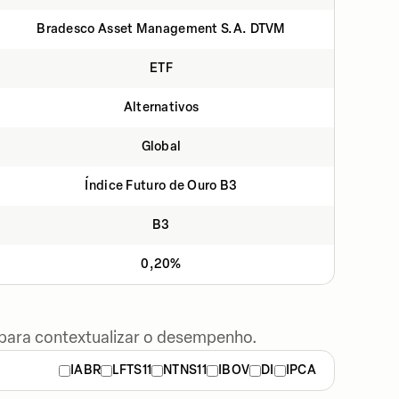
Bradesco Asset Management S.A. DTVM
ETF
Alternativos
Global
Índice Futuro de Ouro B3
B3
0,20%
 para contextualizar o desempenho.
IABR
LFTS11
NTNS11
IBOV
DI
IPCA