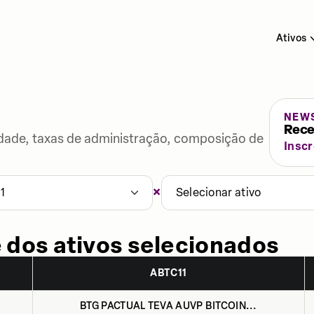
Ativos
NEW
Rece
lidade, taxas de administração, composição de
Insc
×
1
Selecionar ativo
 dos ativos selecionados
ABTC11
BTG PACTUAL TEVA AUVP BITCOIN...