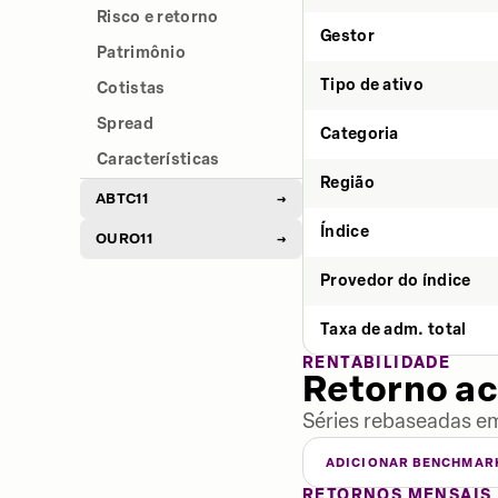
Risco e retorno
Gestor
Patrimônio
Tipo de ativo
Cotistas
Spread
Categoria
Características
Região
ABTC11
→
Índice
OURO11
→
Provedor do índice
Taxa de adm. total
RENTABILIDADE
Retorno a
Séries rebaseadas em
ADICIONAR BENCHMAR
RETORNOS MENSAIS