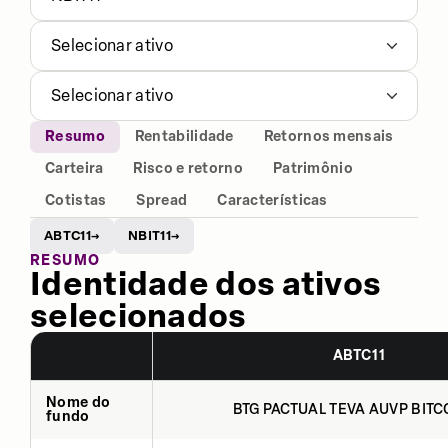
Selecionar ativo
Selecionar ativo
Resumo
Rentabilidade
Retornos mensais
Carteira
Risco e retorno
Patrimônio
Cotistas
Spread
Características
ABTC11
NBIT11
→
→
RESUMO
Identidade dos ativos
selecionados
ABTC11
Nome do
BTG PACTUAL TEVA AUVP BITCO
fundo