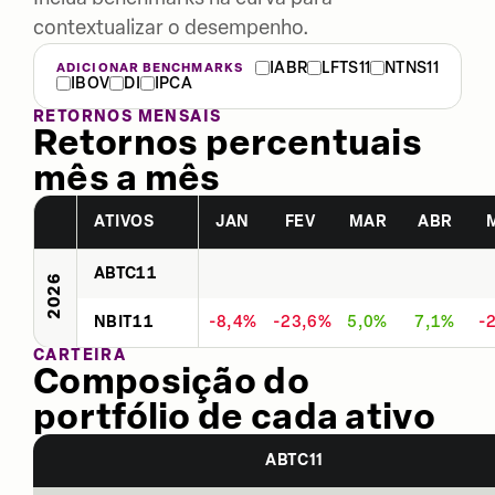
contextualizar o desempenho.
IABR
LFTS11
NTNS11
ADICIONAR BENCHMARKS
IBOV
DI
IPCA
RETORNOS MENSAIS
Retornos percentuais
mês a mês
ATIVOS
JAN
FEV
MAR
ABR
ABTC11
2026
NBIT11
-8,4%
-23,6%
5,0%
7,1%
-
CARTEIRA
Composição do
portfólio de cada ativo
ABTC11