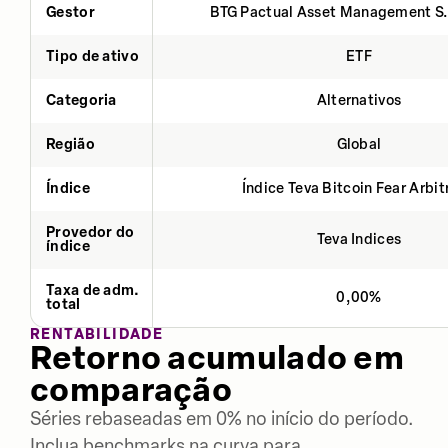
Gestor
BTG Pactual Asset Management S
Tipo de ativo
ETF
Categoria
Alternativos
Região
Global
Índice
Índice Teva Bitcoin Fear Arbi
Provedor do
Teva Indices
índice
Taxa de adm.
0,00%
total
RENTABILIDADE
Retorno acumulado em
comparação
Séries rebaseadas em 0% no início do período.
Inclua benchmarks na curva para