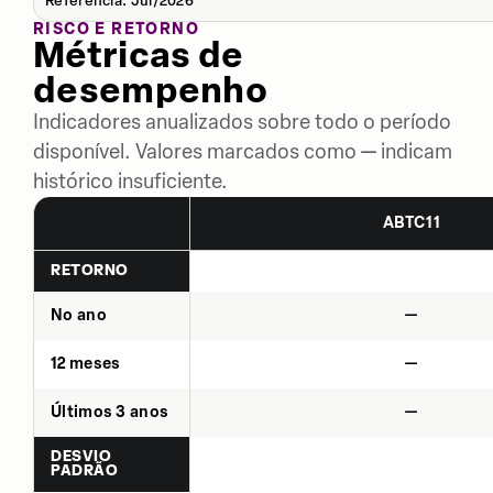
Referência: Jul/2026
RISCO E RETORNO
Métricas de
desempenho
Indicadores anualizados sobre todo o período
disponível. Valores marcados como — indicam
histórico insuficiente.
ABTC11
RETORNO
No ano
—
12 meses
—
Últimos 3 anos
—
DESVIO
PADRÃO