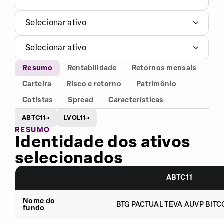
Selecionar ativo
Selecionar ativo
Resumo
Rentabilidade
Retornos mensais
Carteira
Risco e retorno
Patrimônio
Cotistas
Spread
Características
ABTC11
LVOL11
→
→
RESUMO
Identidade dos ativos
selecionados
ABTC11
Nome do
BTG PACTUAL TEVA AUVP BITCO
fundo