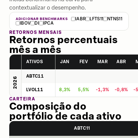
contextualizar o desempenho.
IABR
LFTS11
NTNS11
ADICIONAR BENCHMARKS
IBOV
DI
IPCA
RETORNOS MENSAIS
Retornos percentuais
mês a mês
ATIVOS
JAN
FEV
MAR
ABR
ABTC11
2026
LVOL11
8,3%
5,5%
-1,3%
-0,8%
-
CARTEIRA
Composição do
portfólio de cada ativo
ABTC11