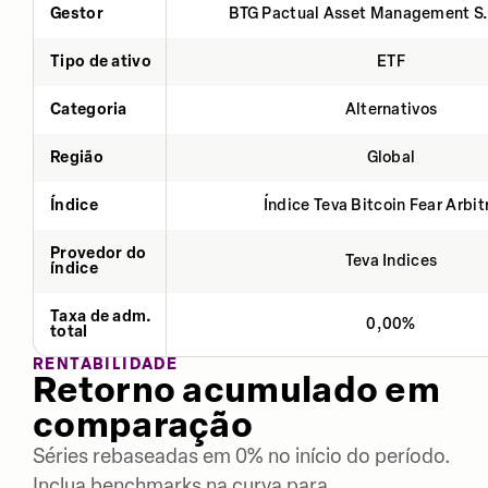
Gestor
BTG Pactual Asset Management S
Tipo de ativo
ETF
Categoria
Alternativos
Região
Global
Índice
Índice Teva Bitcoin Fear Arbi
Provedor do
Teva Indices
índice
Taxa de adm.
0,00%
total
RENTABILIDADE
Retorno acumulado em
comparação
Séries rebaseadas em 0% no início do período.
Inclua benchmarks na curva para