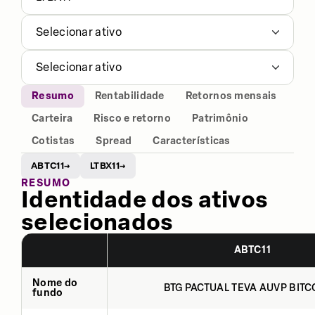
Selecionar ativo
Selecionar ativo
Resumo
Rentabilidade
Retornos mensais
Carteira
Risco e retorno
Patrimônio
Cotistas
Spread
Características
ABTC11
LTBX11
→
→
RESUMO
Identidade dos ativos
selecionados
ABTC11
Nome do
BTG PACTUAL TEVA AUVP BITCO
fundo