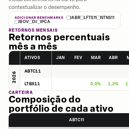
contextualizar o desempenho.
IABR
LFTS11
NTNS11
ADICIONAR BENCHMARKS
IBOV
DI
IPCA
RETORNOS MENSAIS
Retornos percentuais
mês a mês
ATIVOS
JAN
FEV
MAR
ABR
ABTC11
2026
LTBX11
0,0%
1,2%
1
CARTEIRA
Composição do
portfólio de cada ativo
ABTC11