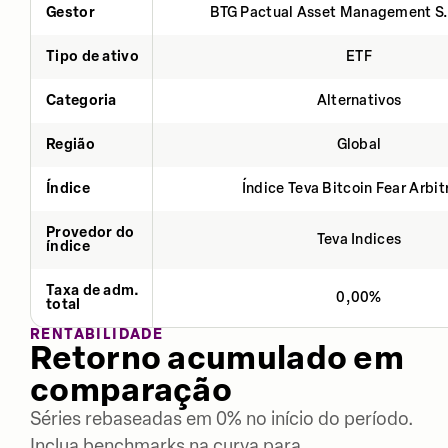
Gestor
BTG Pactual Asset Management S
Tipo de ativo
ETF
Categoria
Alternativos
Região
Global
Índice
Índice Teva Bitcoin Fear Arbi
Provedor do
Teva Indices
índice
Taxa de adm.
0,00%
total
RENTABILIDADE
Retorno acumulado em
comparação
Séries rebaseadas em 0% no início do período.
Inclua benchmarks na curva para