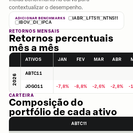
contextualizar o desempenho.
IABR
LFTS11
NTNS11
ADICIONAR BENCHMARKS
IBOV
DI
IPCA
RETORNOS MENSAIS
Retornos percentuais
mês a mês
ATIVOS
JAN
FEV
MAR
ABR
ABTC11
2026
JOGO11
-7,8%
-8,8%
-2,6%
-2,8%
-
CARTEIRA
Composição do
portfólio de cada ativo
ABTC11