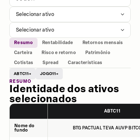
Selecionar ativo
Selecionar ativo
Resumo
Rentabilidade
Retornos mensais
Carteira
Risco e retorno
Patrimônio
Cotistas
Spread
Características
ABTC11
JOGO11
→
→
RESUMO
Identidade dos ativos
selecionados
ABTC11
Nome do
BTG PACTUAL TEVA AUVP BITCO
fundo