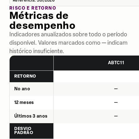
Referência: Jul/2026
RISCO E RETORNO
Métricas de
desempenho
Indicadores anualizados sobre todo o período
disponível. Valores marcados como — indicam
histórico insuficiente.
ABTC11
RETORNO
No ano
—
12 meses
—
Últimos 3 anos
—
DESVIO
PADRÃO