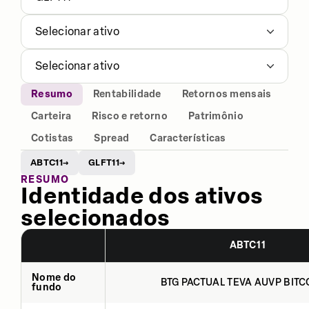
Selecionar ativo
Selecionar ativo
Resumo
Rentabilidade
Retornos mensais
Carteira
Risco e retorno
Patrimônio
Cotistas
Spread
Características
ABTC11
GLFT11
→
→
RESUMO
Identidade dos ativos
selecionados
ABTC11
Nome do
BTG PACTUAL TEVA AUVP BITCO
fundo