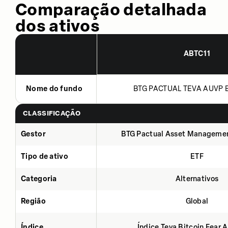
Comparação detalhada
dos ativos
ABTC11
Nome do fundo
BTG PACTUAL TEVA AUVP B
CLASSIFICAÇÃO
Gestor
BTG Pactual Asset Manageme
Tipo de ativo
ETF
Categoria
Alternativos
Região
Global
Índice
Índice Teva Bitcoin Fear 