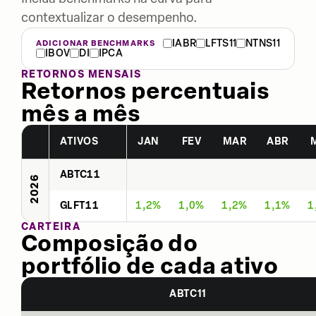
contextualizar o desempenho.
IABR
LFTS11
NTNS11
ADICIONAR BENCHMARKS
IBOV
DI
IPCA
RETORNOS MENSAIS
Retornos percentuais
mês a mês
ATIVOS
JAN
FEV
MAR
ABR
ABTC11
2026
GLFT11
1,2%
1,0%
1,2%
1,1%
1
CARTEIRA
Composição do
portfólio de cada ativo
ABTC11