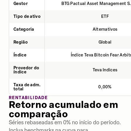
Gestor
BTG Pactual Asset Management S
Tipo de ativo
ETF
Categoria
Alternativos
Região
Global
Índice
Índice Teva Bitcoin Fear Arbi
Provedor do
Teva Indices
índice
Taxa de adm.
0,00%
total
RENTABILIDADE
Retorno acumulado em
comparação
Séries rebaseadas em 0% no início do período.
Inclua benchmarks na curva para