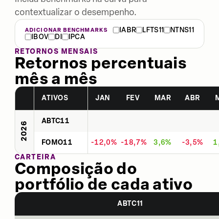
contextualizar o desempenho.
IABR
LFTS11
NTNS11
ADICIONAR BENCHMARKS
IBOV
DI
IPCA
RETORNOS MENSAIS
Retornos percentuais
mês a mês
ATIVOS
JAN
FEV
MAR
ABR
ABTC11
2026
FOMO11
-12,0%
-18,7%
3,6%
-3,5%
1
CARTEIRA
Composição do
portfólio de cada ativo
ABTC11