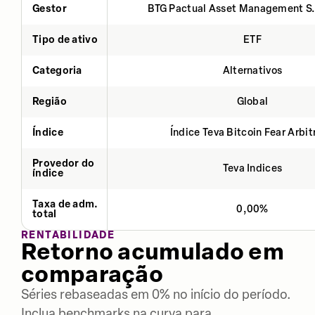
Gestor
BTG Pactual Asset Management S
Tipo de ativo
ETF
Categoria
Alternativos
Região
Global
Índice
Índice Teva Bitcoin Fear Arbi
Provedor do
Teva Indices
índice
Taxa de adm.
0,00%
total
RENTABILIDADE
Retorno acumulado em
comparação
Séries rebaseadas em 0% no início do período.
Inclua benchmarks na curva para