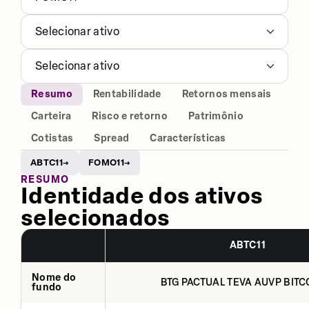
Selecionar ativo
Selecionar ativo
Resumo
Rentabilidade
Retornos mensais
Carteira
Risco e retorno
Patrimônio
Cotistas
Spread
Características
ABTC11
FOMO11
→
→
RESUMO
Identidade dos ativos
selecionados
ABTC11
Nome do
BTG PACTUAL TEVA AUVP BITCO
fundo