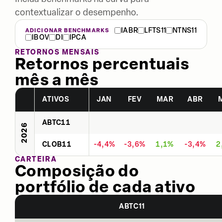
contextualizar o desempenho.
IABR
LFTS11
NTNS11
ADICIONAR BENCHMARKS
IBOV
DI
IPCA
RETORNOS MENSAIS
Retornos percentuais
mês a mês
ATIVOS
JAN
FEV
MAR
ABR
ABTC11
2026
CLOB11
-4,4%
-3,6%
1,1%
-3,4%
2
CARTEIRA
Composição do
portfólio de cada ativo
ABTC11