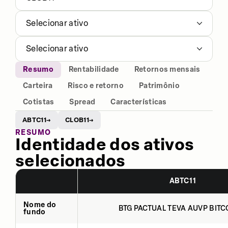
Selecionar ativo
Selecionar ativo
Resumo
Rentabilidade
Retornos mensais
Carteira
Risco e retorno
Patrimônio
Cotistas
Spread
Características
ABTC11
CLOB11
→
→
RESUMO
Identidade dos ativos
selecionados
ABTC11
Nome do
BTG PACTUAL TEVA AUVP BITCO
fundo