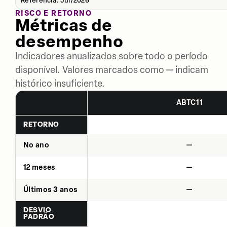
Referência: Jul/2026
RISCO E RETORNO
Métricas de
desempenho
Indicadores anualizados sobre todo o período
disponível. Valores marcados como — indicam
histórico insuficiente.
ABTC11
RETORNO
No ano
—
12 meses
—
Últimos 3 anos
—
DESVIO
PADRÃO