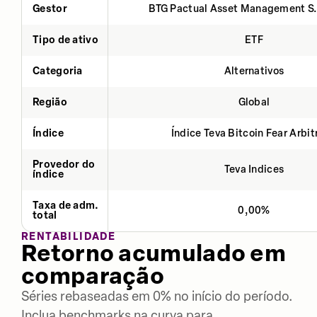
Gestor
BTG Pactual Asset Management S
Tipo de ativo
ETF
Categoria
Alternativos
Região
Global
Índice
Índice Teva Bitcoin Fear Arbi
Provedor do
Teva Indices
índice
Taxa de adm.
0,00%
total
RENTABILIDADE
Retorno acumulado em
comparação
Séries rebaseadas em 0% no início do período.
Inclua benchmarks na curva para