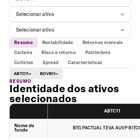
Selecionar ativo
Selecionar ativo
Resumo
Rentabilidade
Retornos mensais
Carteira
Risco e retorno
Patrimônio
Cotistas
Spread
Características
ABTC11
BOVB11
→
→
RESUMO
Identidade dos ativos
selecionados
ABTC11
Nome do
BTG PACTUAL TEVA AUVP BITCO
fundo