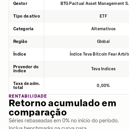
Gestor
BTG Pactual Asset Management S
Tipo de ativo
ETF
Categoria
Alternativos
Região
Global
Índice
Índice Teva Bitcoin Fear Arbi
Provedor do
Teva Indices
índice
Taxa de adm.
0,00%
total
RENTABILIDADE
Retorno acumulado em
comparação
Séries rebaseadas em 0% no início do período.
Inclua benchmarks na curva para