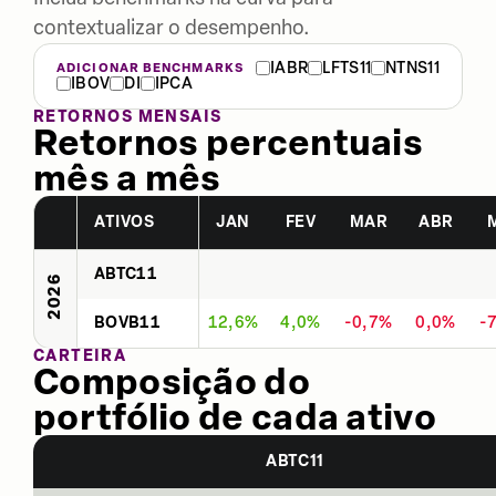
contextualizar o desempenho.
IABR
LFTS11
NTNS11
ADICIONAR BENCHMARKS
IBOV
DI
IPCA
RETORNOS MENSAIS
Retornos percentuais
mês a mês
ATIVOS
JAN
FEV
MAR
ABR
ABTC11
2026
BOVB11
12,6%
4,0%
-0,7%
0,0%
-
CARTEIRA
Composição do
portfólio de cada ativo
ABTC11