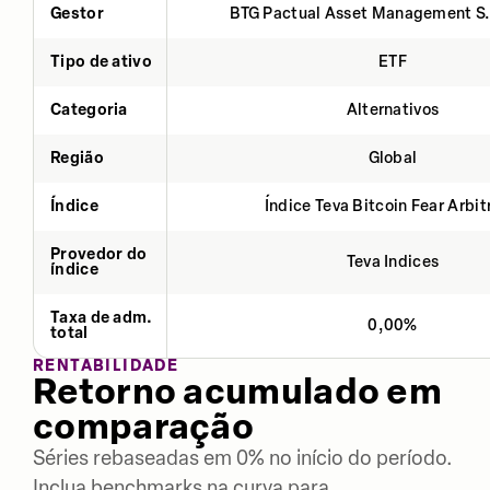
Gestor
BTG Pactual Asset Management S
Tipo de ativo
ETF
Categoria
Alternativos
Região
Global
Índice
Índice Teva Bitcoin Fear Arbi
Provedor do
Teva Indices
índice
Taxa de adm.
0,00%
total
RENTABILIDADE
Retorno acumulado em
comparação
Séries rebaseadas em 0% no início do período.
Inclua benchmarks na curva para