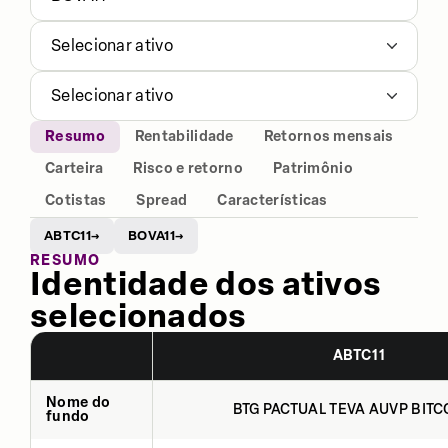
Selecionar ativo
Selecionar ativo
Resumo
Rentabilidade
Retornos mensais
Carteira
Risco e retorno
Patrimônio
Cotistas
Spread
Características
ABTC11
BOVA11
→
→
RESUMO
Identidade dos ativos
selecionados
ABTC11
Nome do
BTG PACTUAL TEVA AUVP BITCO
fundo