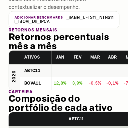
contextualizar o desempenho.
IABR
LFTS11
NTNS11
ADICIONAR BENCHMARKS
IBOV
DI
IPCA
RETORNOS MENSAIS
Retornos percentuais
mês a mês
ATIVOS
JAN
FEV
MAR
ABR
ABTC11
2026
BOVA11
12,8%
3,9%
-0,5%
-0,1%
-
CARTEIRA
Composição do
portfólio de cada ativo
ABTC11