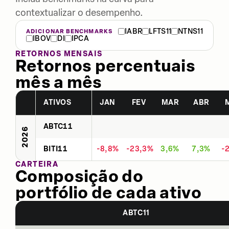
contextualizar o desempenho.
IABR
LFTS11
NTNS11
ADICIONAR BENCHMARKS
IBOV
DI
IPCA
RETORNOS MENSAIS
Retornos percentuais
mês a mês
ATIVOS
JAN
FEV
MAR
ABR
ABTC11
2026
BITI11
-8,8%
-23,3%
3,6%
7,3%
-
CARTEIRA
Composição do
portfólio de cada ativo
ABTC11