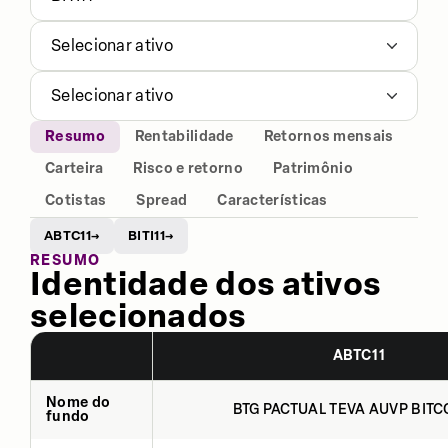
Selecionar ativo
Selecionar ativo
Resumo
Rentabilidade
Retornos mensais
Carteira
Risco e retorno
Patrimônio
Cotistas
Spread
Características
ABTC11
BITI11
→
→
RESUMO
Identidade dos ativos
selecionados
ABTC11
Nome do
BTG PACTUAL TEVA AUVP BITCO
fundo