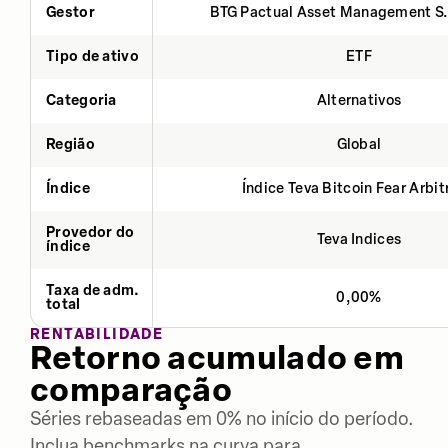
Gestor
BTG Pactual Asset Management S
Tipo de ativo
ETF
Categoria
Alternativos
Região
Global
Índice
Índice Teva Bitcoin Fear Arbi
Provedor do
Teva Indices
índice
Taxa de adm.
0,00%
total
RENTABILIDADE
Retorno acumulado em
comparação
Séries rebaseadas em 0% no início do período.
Inclua benchmarks na curva para