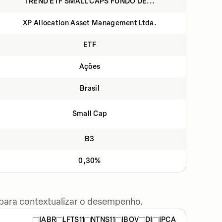
TREND ETF SMALL CAPS FUNDO DE...
XP Allocation Asset Management Ltda.
ETF
Ações
Brasil
Small Cap
B3
0,30%
 para contextualizar o desempenho.
IABR
LFTS11
NTNS11
IBOV
DI
IPCA