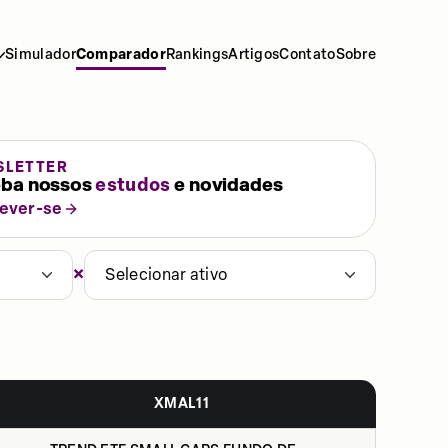
Simulador
Comparador
Rankings
Artigos
Contato
Sobre
SLETTER
ba nossos
estudos
e novidades
rever-se
×
Selecionar ativo
XMAL11