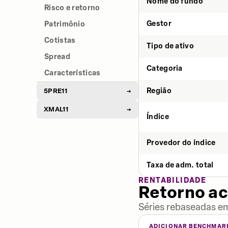
Nome do fundo
Risco e retorno
Gestor
Patrimônio
Cotistas
Tipo de ativo
Spread
Categoria
Características
Região
5PRE11
→
XMAL11
→
Índice
Provedor do índice
Taxa de adm. total
RENTABILIDADE
Retorno a
Séries rebaseadas em
ADICIONAR BENCHMAR