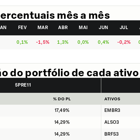
ercentuais mês a mês
JAN
FEV
MAR
ABR
MAI
JUN
JUL
0,1%
-1,5%
1,3%
0,0%
0,4%
-0,2%
 do portfólio de cada ativo
5PRE11
% DO PL
ATIVOS
17,49%
EMBR3
14,29%
ALSO3
14,29%
BRFS3