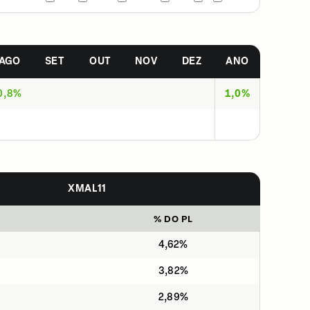
AGO
SET
OUT
NOV
DEZ
ANO
0,8%
1,0%
XMAL11
% DO PL
4,62%
3,82%
2,89%