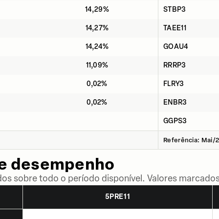
14,29%
STBP3
14,27%
TAEE11
14,24%
GOAU4
11,09%
RRRP3
0,02%
FLRY3
0,02%
ENBR3
GGPS3
Referência: Mai/
de desempenho
dos sobre todo o período disponível. Valores marcados
5PRE11