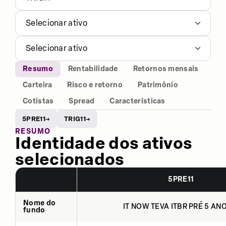
Selecionar ativo
Selecionar ativo
Resumo
Rentabilidade
Retornos mensais
Carteira
Risco e retorno
Patrimônio
Cotistas
Spread
Características
5PRE11
TRIG11
→
→
RESUMO
Identidade dos ativos
selecionados
5PRE11
Nome do
IT NOW TEVA ITBR PRÉ 5 ANO
fundo