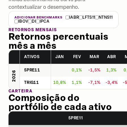
contextualizar o desempenho.
IABR
LFTS11
NTNS11
ADICIONAR BENCHMARKS
IBOV
DI
IPCA
RETORNOS MENSAIS
Retornos percentuais
mês a mês
ATIVOS
JAN
FEV
MAR
ABR
5PRE11
0,1%
-1,5%
1,3%
0
2026
TRIG11
10,8%
1,1%
-7,1%
-3,4%
-
CARTEIRA
Composição do
portfólio de cada ativo
5PRE11