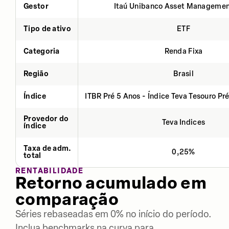
Gestor
Itaú Unibanco Asset Managemen
Tipo de ativo
ETF
Categoria
Renda Fixa
Região
Brasil
Índice
ITBR Pré 5 Anos - Índice Teva Tesouro Pr
Provedor do
Teva Indices
índice
Taxa de adm.
0,25%
total
RENTABILIDADE
Retorno acumulado em
comparação
Séries rebaseadas em 0% no início do período.
Inclua benchmarks na curva para