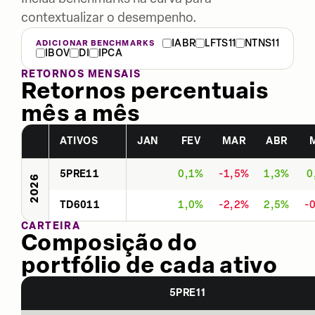
contextualizar o desempenho.
IABR
LFTS11
NTNS11
ADICIONAR BENCHMARKS
IBOV
DI
IPCA
RETORNOS MENSAIS
Retornos percentuais
mês a mês
ATIVOS
JAN
FEV
MAR
ABR
5PRE11
0,1%
-1,5%
1,3%
0
2026
TD6011
1,0%
-2,2%
2,5%
-
CARTEIRA
Composição do
portfólio de cada ativo
5PRE11