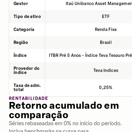
Gestor
Itaú Unibanco Asset Managemen
Tipo de ativo
ETF
Categoria
Renda Fixa
Região
Brasil
Índice
ITBR Pré 5 Anos - Índice Teva Tesouro Pr
Provedor do
Teva Indices
índice
Taxa de adm.
0,25%
total
RENTABILIDADE
Retorno acumulado em
comparação
Séries rebaseadas em 0% no início do período.
Inclua benchmarks na curva para