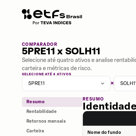
COMPARADOR
5PRE11 x SOLH11
Selecione até quatro ativos e analise rentabi
carteira e métricas de risco.
SELECIONE ATÉ 4 ATIVOS
×
5PRE11
SOLH1
RESUMO
Resumo
Identidade
Rentabilidade
Retornos mensais
Carteira
Nome do fundo