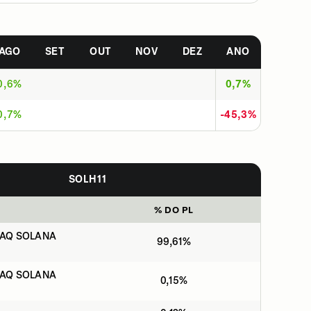
AGO
SET
OUT
NOV
DEZ
ANO
0,6%
0,7%
0,7%
-45,3%
SOLH11
% DO PL
AQ SOLANA
99,61%
AQ SOLANA
0,15%