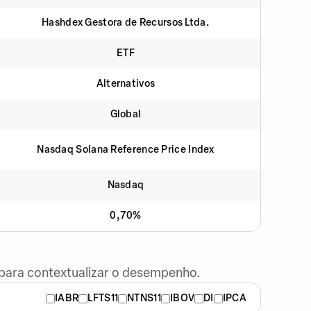
Hashdex Gestora de Recursos Ltda.
ETF
Alternativos
Global
Nasdaq Solana Reference Price Index
Nasdaq
0,70%
 para contextualizar o desempenho.
IABR
LFTS11
NTNS11
IBOV
DI
IPCA