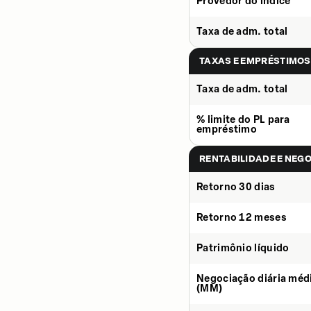
Provedor do índice
Taxa de adm. total
TAXAS E EMPRÉSTIMOS
Taxa de adm. total
% limite do PL para
empréstimo
RENTABILIDADE E NEG
Retorno 30 dias
Retorno 12 meses
Patrimônio líquido
Negociação diária méd
(MM)