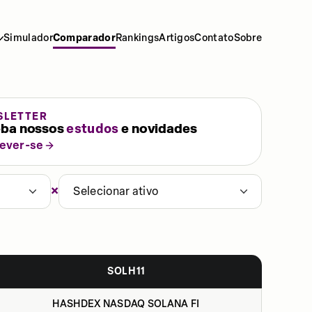
Simulador
Comparador
Rankings
Artigos
Contato
Sobre
SLETTER
ba nossos
estudos
e novidades
rever-se
×
Selecionar ativo
SOLH11
HASHDEX NASDAQ SOLANA FI