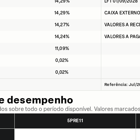
14,29%
LFT 01/09/2028
14,29%
CAIXA EXTERN
14,27%
VALORES A RE
14,24%
VALORES A PAG
11,09%
0,02%
0,02%
Referência: Jul/
de desempenho
dos sobre todo o período disponível. Valores marcados
5PRE11