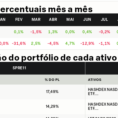
ercentuais mês a mês
JAN
FEV
MAR
ABR
MAI
JUN
JUL
0,1%
-1,5%
1,3%
0,0%
0,4%
-0,2%
0,0%
-31,6%
2,5%
-4,5%
4,7%
-12,9%
-1,1%
 do portfólio de cada ativo
5PRE11
% DO PL
ATIVOS
HASHDEX NASD
17,49%
ETF...
HASHDEX NASD
14,29%
ETF...