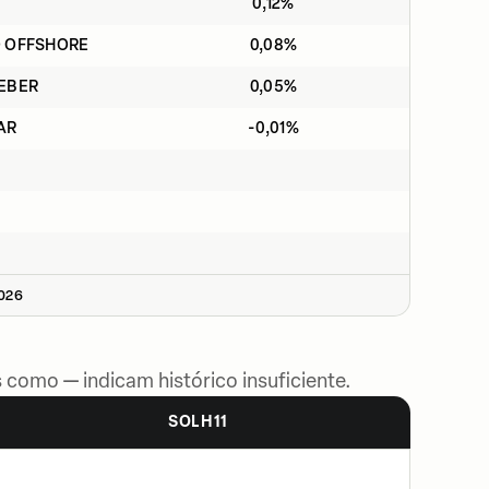
0,12%
O OFFSHORE
0,08%
CEBER
0,05%
AR
-0,01%
2026
 como — indicam histórico insuficiente.
SOLH11