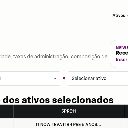
Ativos
NEW
Rece
lidade, taxas de administração, composição de
Insc
×
1
Selecionar ativo
 dos ativos selecionados
5PRE11
IT NOW TEVA ITBR PRÉ 5 ANOS...