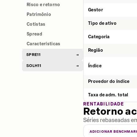
Risco e retorno
Gestor
Patrimônio
Tipo de ativo
Cotistas
Spread
Categoria
Características
Região
5PRE11
→
SOLH11
Índice
→
Provedor do índice
Taxa de adm. total
RENTABILIDADE
Retorno a
Séries rebaseadas em
ADICIONAR BENCHMAR