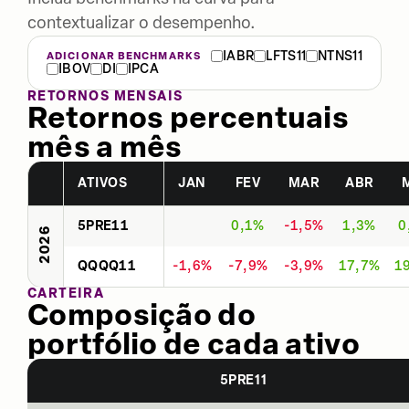
contextualizar o desempenho.
IABR
LFTS11
NTNS11
ADICIONAR BENCHMARKS
IBOV
DI
IPCA
RETORNOS MENSAIS
Retornos percentuais
mês a mês
ATIVOS
JAN
FEV
MAR
ABR
5PRE11
0,1%
-1,5%
1,3%
0
2026
QQQQ11
-1,6%
-7,9%
-3,9%
17,7%
1
CARTEIRA
Composição do
portfólio de cada ativo
5PRE11