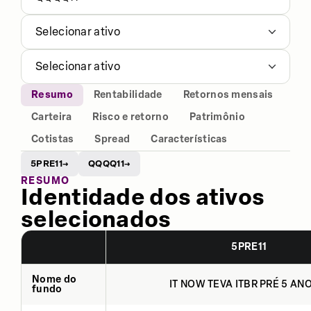
Selecionar ativo
Selecionar ativo
Resumo
Rentabilidade
Retornos mensais
Carteira
Risco e retorno
Patrimônio
Cotistas
Spread
Características
5PRE11
QQQQ11
→
→
RESUMO
Identidade dos ativos
selecionados
5PRE11
Nome do
IT NOW TEVA ITBR PRÉ 5 ANO
fundo