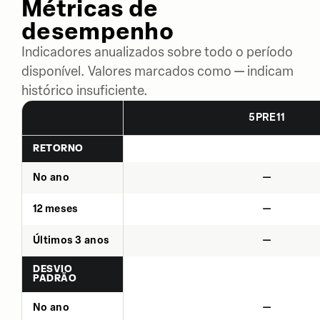
Métricas de
desempenho
Indicadores anualizados sobre todo o período
disponível. Valores marcados como — indicam
histórico insuficiente.
5PRE11
RETORNO
No ano
—
12 meses
—
Últimos 3 anos
—
DESVIO
PADRÃO
No ano
—