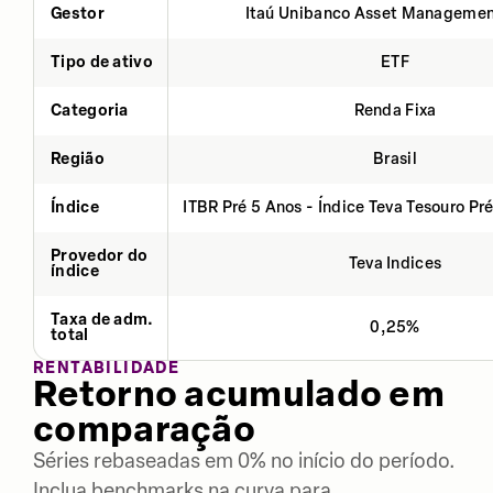
Gestor
Itaú Unibanco Asset Managemen
Tipo de ativo
ETF
Categoria
Renda Fixa
Região
Brasil
Índice
ITBR Pré 5 Anos - Índice Teva Tesouro Pr
Provedor do
Teva Indices
índice
Taxa de adm.
0,25%
total
RENTABILIDADE
Retorno acumulado em
comparação
Séries rebaseadas em 0% no início do período.
Inclua benchmarks na curva para