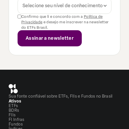
Selecione seu nível de conhecimento
Confirmo que li e concordo com a
Política de
Privacidade
e desejo me inscrever na newsletter
do ETFs Brasil.
Sua fonte confiável sobre ETFs, FIIs e Fundos no Brasil
Ativos
ETFs
BDRs
FIIs
FI Infras
Fundos
Índices