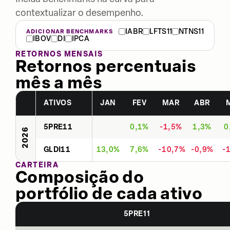
contextualizar o desempenho.
IABR
LFTS11
NTNS11
ADICIONAR BENCHMARKS
IBOV
DI
IPCA
RETORNOS MENSAIS
Retornos percentuais
mês a mês
ATIVOS
JAN
FEV
MAR
ABR
5PRE11
0,1%
-1,5%
1,3%
0
2026
GLDI11
13,0%
7,6%
-10,7%
-0,9%
-
CARTEIRA
Composição do
portfólio de cada ativo
5PRE11