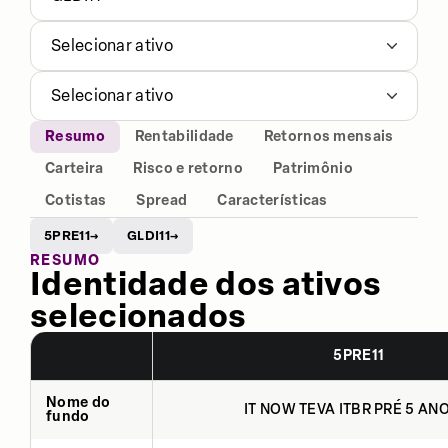
Selecionar ativo
Selecionar ativo
Resumo
Rentabilidade
Retornos mensais
Carteira
Risco e retorno
Patrimônio
Cotistas
Spread
Características
5PRE11
GLDI11
→
→
RESUMO
Identidade dos ativos
selecionados
5PRE11
Nome do
IT NOW TEVA ITBR PRÉ 5 ANO
fundo