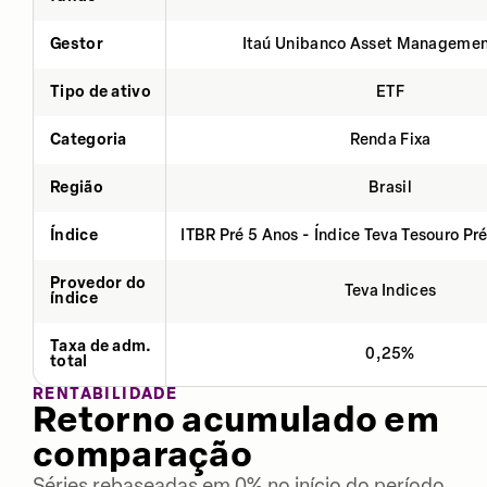
Gestor
Itaú Unibanco Asset Managemen
Tipo de ativo
ETF
Categoria
Renda Fixa
Região
Brasil
Índice
ITBR Pré 5 Anos - Índice Teva Tesouro Pr
Provedor do
Teva Indices
índice
Taxa de adm.
0,25%
total
RENTABILIDADE
Retorno acumulado em
comparação
Séries rebaseadas em 0% no início do período.