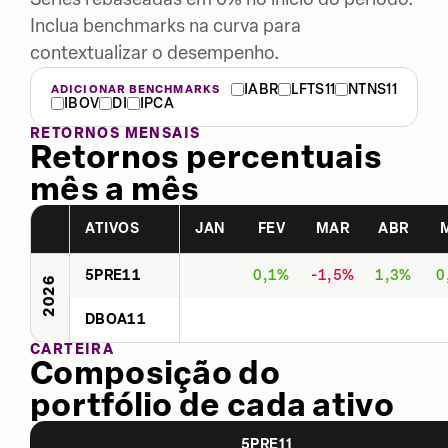
Inclua benchmarks na curva para
contextualizar o desempenho.
IABR
LFTS11
NTNS11
ADICIONAR BENCHMARKS
IBOV
DI
IPCA
RETORNOS MENSAIS
Retornos percentuais
mês a mês
ATIVOS
JAN
FEV
MAR
ABR
5PRE11
0,1%
-1,5%
1,3%
0
2026
DBOA11
CARTEIRA
Composição do
portfólio de cada ativo
5PRE11