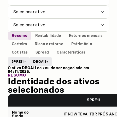
Selecionar ativo
Selecionar ativo
Resumo
Rentabilidade
Retornos mensais
Carteira
Risco e retorno
Patrimônio
Cotistas
Spread
Características
5PRE11
DBOA11
→
→
O ativo
DBOA11
deixou de ser negociado em
04/11/2025
.
RESUMO
Identidade dos ativos
selecionados
5PRE11
Nome do
IT NOW TEVA ITBR PRÉ 5 ANO
fundo