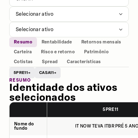
Selecionar ativo
Selecionar ativo
Resumo
Rentabilidade
Retornos mensais
Carteira
Risco e retorno
Patrimônio
Cotistas
Spread
Características
5PRE11
CASA11
→
→
RESUMO
Identidade dos ativos
selecionados
5PRE11
Nome do
IT NOW TEVA ITBR PRÉ 5 ANO
fundo