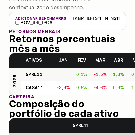
contextualizar o desempenho.
IABR
LFTS11
NTNS11
ADICIONAR BENCHMARKS
IBOV
DI
IPCA
RETORNOS MENSAIS
Retornos percentuais
mês a mês
ATIVOS
JAN
FEV
MAR
ABR
5PRE11
0,1%
-1,5%
1,3%
0
2026
CASA11
-2,9%
0,5%
-4,6%
0,9%
1
CARTEIRA
Composição do
portfólio de cada ativo
5PRE11