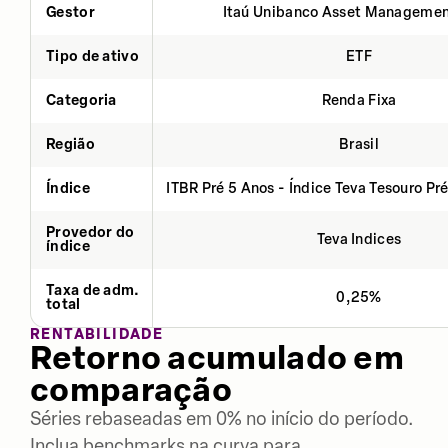
Gestor
Itaú Unibanco Asset Managemen
Tipo de ativo
ETF
Categoria
Renda Fixa
Região
Brasil
Índice
ITBR Pré 5 Anos - Índice Teva Tesouro Pr
Provedor do
Teva Indices
índice
Taxa de adm.
0,25%
total
RENTABILIDADE
Retorno acumulado em
comparação
Séries rebaseadas em 0% no início do período.
Inclua benchmarks na curva para