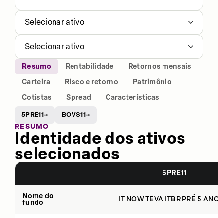
Selecionar ativo
Selecionar ativo
Resumo
Rentabilidade
Retornos mensais
Carteira
Risco e retorno
Patrimônio
Cotistas
Spread
Características
5PRE11
BOVS11
→
→
RESUMO
Identidade dos ativos
selecionados
5PRE11
Nome do
IT NOW TEVA ITBR PRÉ 5 ANO
fundo