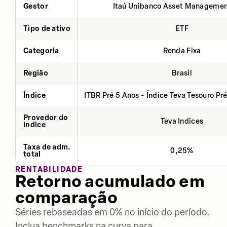
Gestor
Itaú Unibanco Asset Managemen
Tipo de ativo
ETF
Categoria
Renda Fixa
Região
Brasil
Índice
ITBR Pré 5 Anos - Índice Teva Tesouro Pr
Provedor do
Teva Indices
índice
Taxa de adm.
0,25%
total
RENTABILIDADE
Retorno acumulado em
comparação
Séries rebaseadas em 0% no início do período.
Inclua benchmarks na curva para