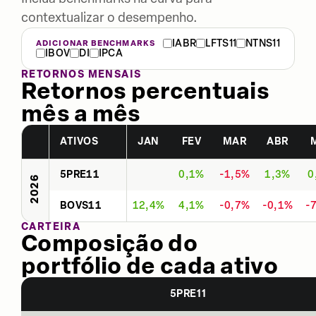
contextualizar o desempenho.
IABR
LFTS11
NTNS11
ADICIONAR BENCHMARKS
IBOV
DI
IPCA
RETORNOS MENSAIS
Retornos percentuais
mês a mês
ATIVOS
JAN
FEV
MAR
ABR
5PRE11
0,1%
-1,5%
1,3%
0
2026
BOVS11
12,4%
4,1%
-0,7%
-0,1%
-
CARTEIRA
Composição do
portfólio de cada ativo
5PRE11