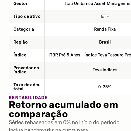
Gestor
Itaú Unibanco Asset Managemen
Tipo de ativo
ETF
Categoria
Renda Fixa
Região
Brasil
Índice
ITBR Pré 5 Anos - Índice Teva Tesouro Pr
Provedor do
Teva Indices
índice
Taxa de adm.
0,25%
total
RENTABILIDADE
Retorno acumulado em
comparação
Séries rebaseadas em 0% no início do período.
Inclua benchmarks na curva para