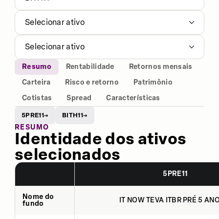
Selecionar ativo
Selecionar ativo
Resumo
Rentabilidade
Retornos mensais
Carteira
Risco e retorno
Patrimônio
Cotistas
Spread
Características
5PRE11
BITH11
→
→
RESUMO
Identidade dos ativos
selecionados
5PRE11
Nome do
IT NOW TEVA ITBR PRÉ 5 ANO
fundo