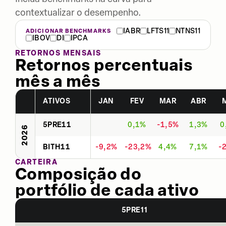
contextualizar o desempenho.
IABR
LFTS11
NTNS11
ADICIONAR BENCHMARKS
IBOV
DI
IPCA
RETORNOS MENSAIS
Retornos percentuais
mês a mês
ATIVOS
JAN
FEV
MAR
ABR
5PRE11
0,1%
-1,5%
1,3%
0
2026
BITH11
-9,2%
-23,2%
4,4%
7,1%
-
CARTEIRA
Composição do
portfólio de cada ativo
5PRE11