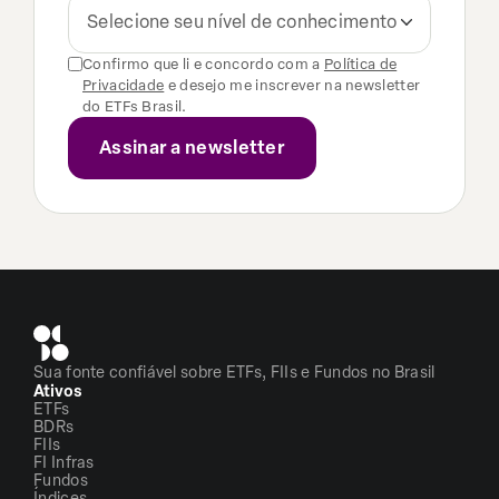
Selecione seu nível de conhecimento
Confirmo que li e concordo com a
Política de
Privacidade
e desejo me inscrever na newsletter
do ETFs Brasil.
Sua fonte confiável sobre ETFs, FIIs e Fundos no Brasil
Ativos
ETFs
BDRs
FIIs
FI Infras
Fundos
Índices