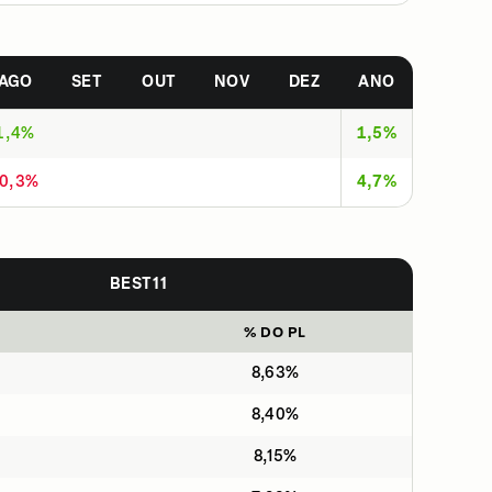
AGO
SET
OUT
NOV
DEZ
ANO
1,4%
1,5%
-0,3%
4,7%
BEST11
% DO PL
8,63%
8,40%
8,15%