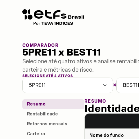
COMPARADOR
5PRE11 x BEST11
Selecione até quatro ativos e analise rentabi
carteira e métricas de risco.
SELECIONE ATÉ 4 ATIVOS
×
5PRE11
BEST1
RESUMO
Resumo
Identidade
Rentabilidade
Retornos mensais
Carteira
Nome do fundo