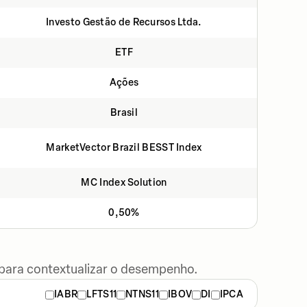
Investo Gestão de Recursos Ltda.
ETF
Ações
Brasil
MarketVector Brazil BESST Index
MC Index Solution
0,50%
 para contextualizar o desempenho.
IABR
LFTS11
NTNS11
IBOV
DI
IPCA