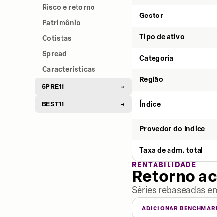
Risco e retorno
Gestor
Patrimônio
Tipo de ativo
Cotistas
Spread
Categoria
Características
Região
5PRE11
→
BEST11
Índice
→
Provedor do índice
Taxa de adm. total
RENTABILIDADE
Retorno a
Séries rebaseadas em
ADICIONAR BENCHMAR