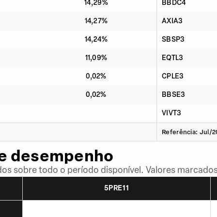
14,29%
BBDC4
14,27%
AXIA3
14,24%
SBSP3
11,09%
EQTL3
0,02%
CPLE3
0,02%
BBSE3
VIVT3
Referência: Jul/
de desempenho
dos sobre todo o período disponível. Valores marcados
5PRE11