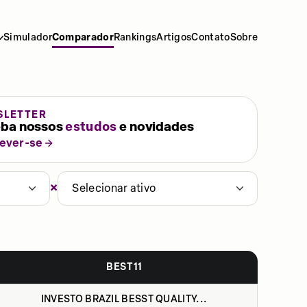
Simulador
Comparador
Rankings
Artigos
Contato
Sobre
SLETTER
ba nossos
estudos
e novidades
rever-se
×
Selecionar ativo
BEST11
INVESTO BRAZIL BESST QUALITY...