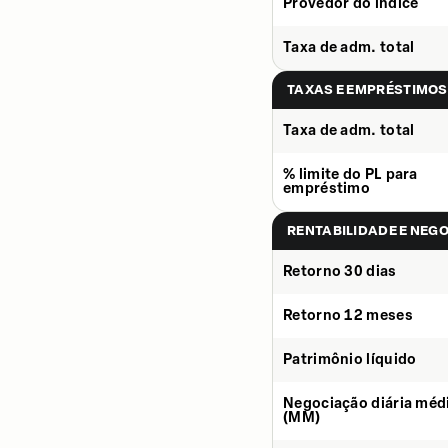
Provedor do índice
Taxa de adm. total
TAXAS E EMPRÉSTIMOS
Taxa de adm. total
% limite do PL para
empréstimo
RENTABILIDADE E NEG
Retorno 30 dias
Retorno 12 meses
Patrimônio líquido
Negociação diária méd
(MM)