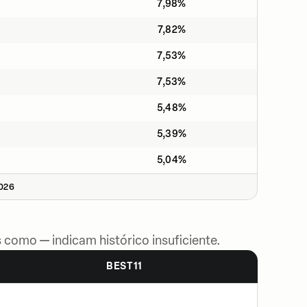
7,98%
7,82%
7,53%
7,53%
5,48%
5,39%
5,04%
2026
 como — indicam histórico insuficiente.
BEST11