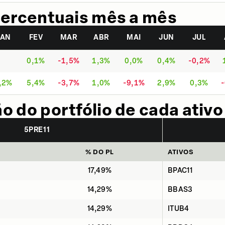
ercentuais mês a mês
JAN
FEV
MAR
ABR
MAI
JUN
JUL
0,1%
-1,5%
1,3%
0,0%
0,4%
-0,2%
,2%
5,4%
-3,7%
1,0%
-9,1%
2,9%
0,3%
 do portfólio de cada ativo
5PRE11
% DO PL
ATIVOS
17,49%
BPAC11
14,29%
BBAS3
14,29%
ITUB4