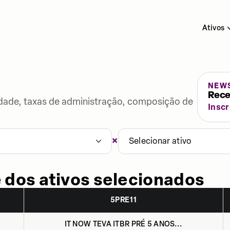
Ativos
NEW
Rece
lidade, taxas de administração, composição de
Insc
×
1
Selecionar ativo
 dos ativos selecionados
5PRE11
IT NOW TEVA ITBR PRÉ 5 ANOS...