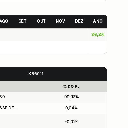
AGO
SET
OUT
NOV
DEZ
ANO
36,2%
XB6011
% DO PL
060
99,97%
SSE DE...
0,04%
-0,01%