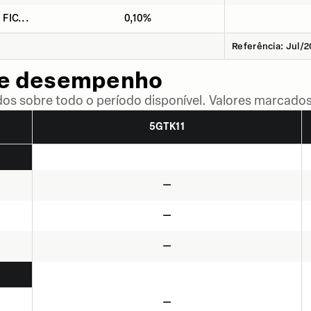
 FIC...
0,10%
Referência: Jul/
de desempenho
dos sobre todo o período disponível. Valores marcados
5GTK11
—
—
—
—