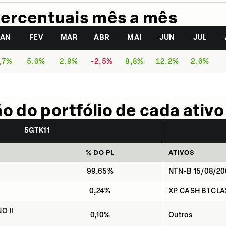
ercentuais mês a mês
JAN
FEV
MAR
ABR
MAI
JUN
JUL
,7%
5,6%
2,9%
-2,5%
8,8%
12,2%
2,6%
 do portfólio de cada ativo
5GTK11
% DO PL
ATIVOS
99,65%
NTN-B 15/08/2
0,24%
XP CASH B1 CLA
O II
0,10%
Outros