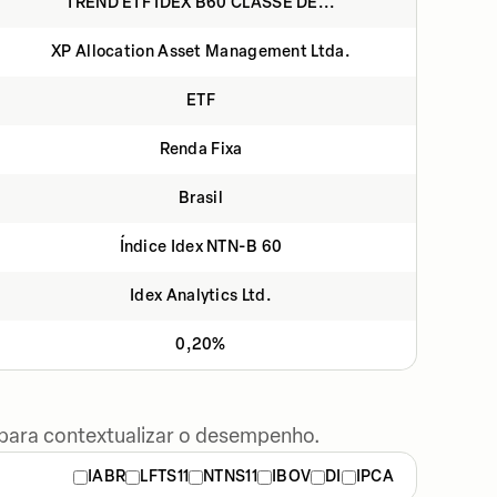
TREND ETF IDEX B60 CLASSE DE...
XP Allocation Asset Management Ltda.
ETF
Renda Fixa
Brasil
Índice Idex NTN-B 60
Idex Analytics Ltd.
0,20%
 para contextualizar o desempenho.
IABR
LFTS11
NTNS11
IBOV
DI
IPCA