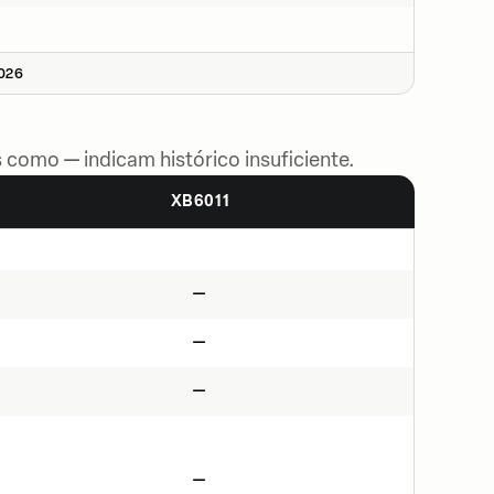
2026
 como — indicam histórico insuficiente.
XB6011
—
—
—
—