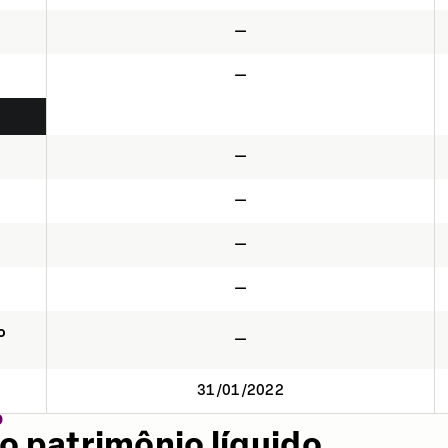
—
—
—
—
—
—
o
—
31/01/2022
O
o patrimônio líquido