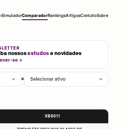
Simulador
Comparador
Rankings
Artigos
Contato
Sobre
SLETTER
ba nossos
estudos
e novidades
rever-se
×
Selecionar ativo
XB6011