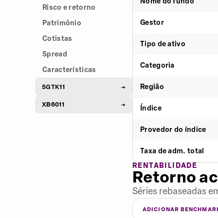
Nome do fundo
Risco e retorno
Gestor
Patrimônio
Cotistas
Tipo de ativo
Spread
Categoria
Características
Região
5GTK11
→
XB6011
→
Índice
Provedor do índice
Taxa de adm. total
RENTABILIDADE
Retorno a
Séries rebaseadas em
ADICIONAR BENCHMAR