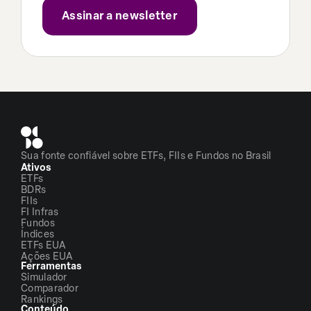
Sua fonte confiável sobre ETFs, FIIs e Fundos no Brasil
Ativos
ETFs
BDRs
FIIs
FI Infras
Fundos
Índices
ETFs EUA
Ações EUA
Ferramentas
Simulador
Comparador
Rankings
Conteúdo