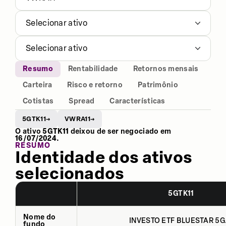
Selecionar ativo
Selecionar ativo
Resumo
Rentabilidade
Retornos mensais
Carteira
Risco e retorno
Patrimônio
Cotistas
Spread
Características
5GTK11
VWRA11
→
→
O ativo
5GTK11
deixou de ser negociado em
16/07/2024
.
RESUMO
Identidade dos ativos
selecionados
5GTK11
Nome do
INVESTO ETF BLUESTAR 5G.
fundo