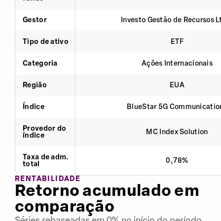
Gestor
Investo Gestão de Recursos L
Tipo de ativo
ETF
Categoria
Ações Internacionais
Região
EUA
Índice
BlueStar 5G Communicatio
Provedor do
MC Index Solution
índice
Taxa de adm.
0,78%
total
RENTABILIDADE
Retorno acumulado em
comparação
Séries rebaseadas em 0% no início do período.