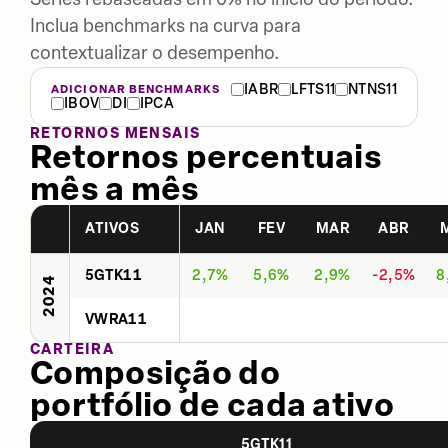
Inclua benchmarks na curva para
contextualizar o desempenho.
IABR
LFTS11
NTNS11
ADICIONAR BENCHMARKS
IBOV
DI
IPCA
RETORNOS MENSAIS
Retornos percentuais
mês a mês
ATIVOS
JAN
FEV
MAR
ABR
5GTK11
2,7%
5,6%
2,9%
-2,5%
8
2024
VWRA11
CARTEIRA
Composição do
portfólio de cada ativo
5GTK11