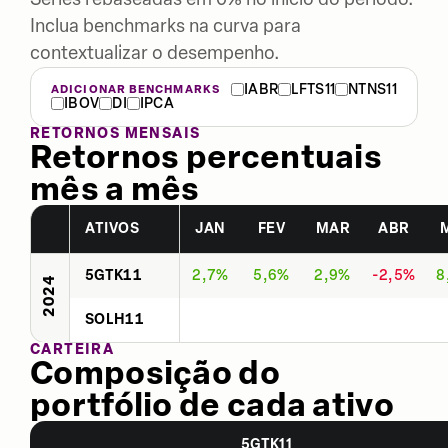
Inclua benchmarks na curva para
contextualizar o desempenho.
IABR
LFTS11
NTNS11
ADICIONAR BENCHMARKS
IBOV
DI
IPCA
RETORNOS MENSAIS
Retornos percentuais
mês a mês
ATIVOS
JAN
FEV
MAR
ABR
5GTK11
2,7%
5,6%
2,9%
-2,5%
8
2024
SOLH11
CARTEIRA
Composição do
portfólio de cada ativo
5GTK11