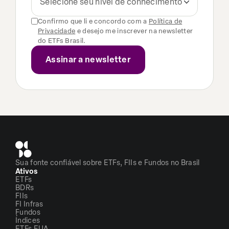
Selecione seu nível de conhecimento
Confirmo que li e concordo com a
Política de
Privacidade
e desejo me inscrever na newsletter
do ETFs Brasil.
Sua fonte confiável sobre ETFs, FIIs e Fundos no Brasil
Ativos
ETFs
BDRs
FIIs
FI Infras
Fundos
Índices
ETFs EUA