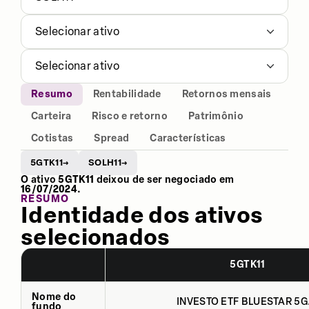
Selecionar ativo
Selecionar ativo
Resumo
Rentabilidade
Retornos mensais
Carteira
Risco e retorno
Patrimônio
Cotistas
Spread
Características
5GTK11
SOLH11
→
→
O ativo
5GTK11
deixou de ser negociado em
16/07/2024
.
RESUMO
Identidade dos ativos
selecionados
5GTK11
Nome do
INVESTO ETF BLUESTAR 5G.
fundo