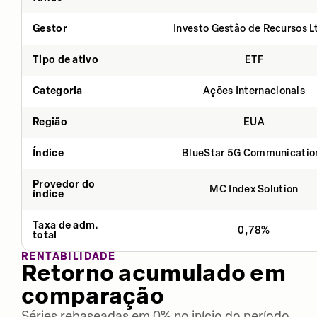
Gestor
Investo Gestão de Recursos L
Tipo de ativo
ETF
Categoria
Ações Internacionais
Região
EUA
Índice
BlueStar 5G Communicatio
Provedor do
MC Index Solution
índice
Taxa de adm.
0,78%
total
RENTABILIDADE
Retorno acumulado em
comparação
Séries rebaseadas em 0% no início do período.