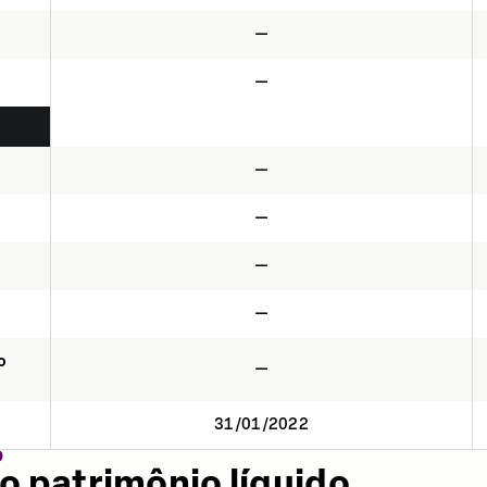
—
—
—
—
—
—
o
—
31/01/2022
O
o patrimônio líquido