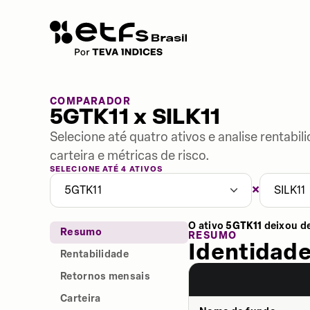
COMPARADOR
5GTK11 x SILK11
Selecione até quatro ativos e analise rentabi
carteira e métricas de risco.
SELECIONE ATÉ 4 ATIVOS
×
5GTK11
SILK11
O ativo
5GTK11
deixou d
Resumo
RESUMO
Identidade
Rentabilidade
Retornos mensais
Carteira