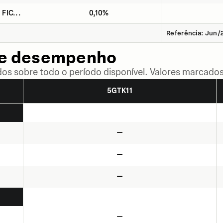
 FIC...
0,10%
Referência: Jun/
de desempenho
dos sobre todo o período disponível. Valores marcados
5GTK11
—
—
—
—