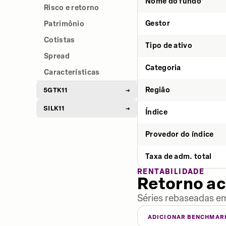
Nome do fundo
Risco e retorno
Gestor
Patrimônio
Cotistas
Tipo de ativo
Spread
Categoria
Características
Região
5GTK11
→
SILK11
→
Índice
Provedor do índice
Taxa de adm. total
RENTABILIDADE
Retorno a
Séries rebaseadas em
ADICIONAR BENCHMAR