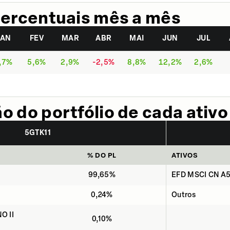
ercentuais mês a mês
JAN
FEV
MAR
ABR
MAI
JUN
JUL
,7%
5,6%
2,9%
-2,5%
8,8%
12,2%
2,6%
 do portfólio de cada ativo
5GTK11
% DO PL
ATIVOS
99,65%
EFD MSCI CN A50
0,24%
Outros
O II
0,10%