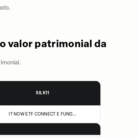
ado.
o valor patrimonial da
imonial.
SILK11
IT NOW ETF CONNECT E FUND...