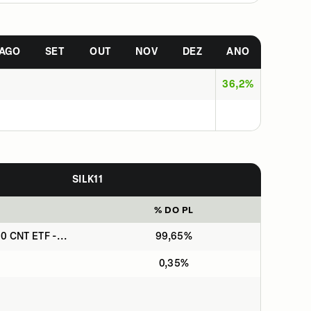
AGO
SET
OUT
NOV
DEZ
ANO
36,2%
SILK11
% DO PL
 CNT ETF -...
99,65%
0,35%