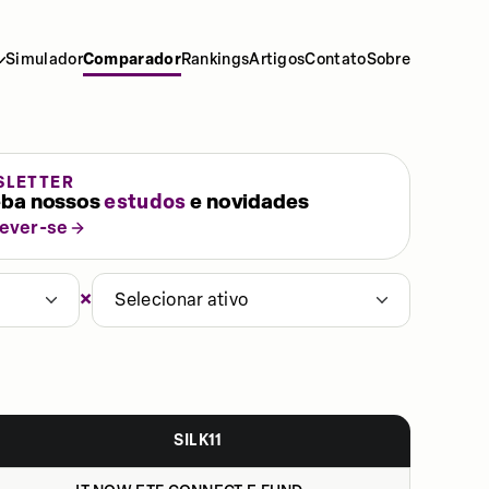
Simulador
Comparador
Rankings
Artigos
Contato
Sobre
SLETTER
ba nossos
estudos
e novidades
rever-se
×
Selecionar ativo
SILK11