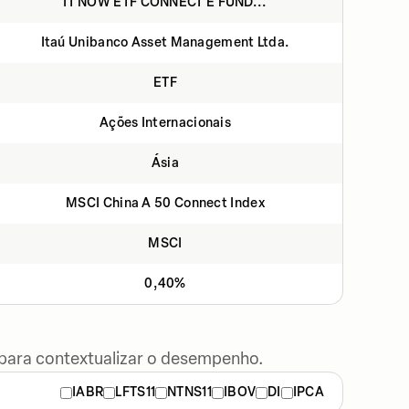
IT NOW ETF CONNECT E FUND...
Itaú Unibanco Asset Management Ltda.
ETF
Ações Internacionais
Ásia
MSCI China A 50 Connect Index
MSCI
0,40%
 para contextualizar o desempenho.
IABR
LFTS11
NTNS11
IBOV
DI
IPCA