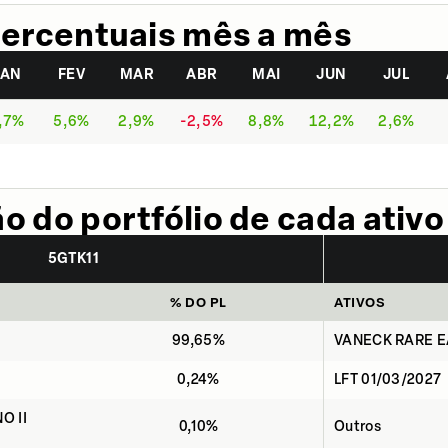
ercentuais mês a mês
JAN
FEV
MAR
ABR
MAI
JUN
JUL
,7%
5,6%
2,9%
-2,5%
8,8%
12,2%
2,6%
 do portfólio de cada ativo
5GTK11
% DO PL
ATIVOS
99,65%
VANECK RARE E
0,24%
LFT 01/03/2027
O II
0,10%
Outros