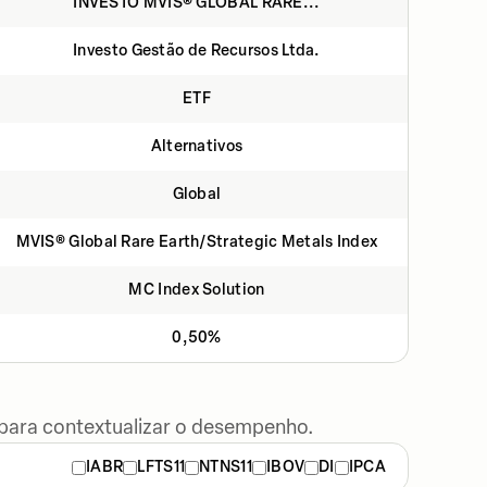
INVESTO MVIS® GLOBAL RARE...
Investo Gestão de Recursos Ltda.
ETF
Alternativos
Global
MVIS® Global Rare Earth/Strategic Metals Index
MC Index Solution
0,50%
 para contextualizar o desempenho.
IABR
LFTS11
NTNS11
IBOV
DI
IPCA