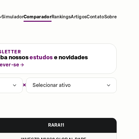
Simulador
Comparador
Rankings
Artigos
Contato
Sobre
SLETTER
ba nossos
estudos
e novidades
rever-se
×
Selecionar ativo
RARA11