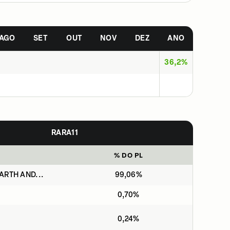
AGO
SET
OUT
NOV
DEZ
ANO
36,2%
RARA11
% DO PL
ARTH AND...
99,06%
0,70%
0,24%