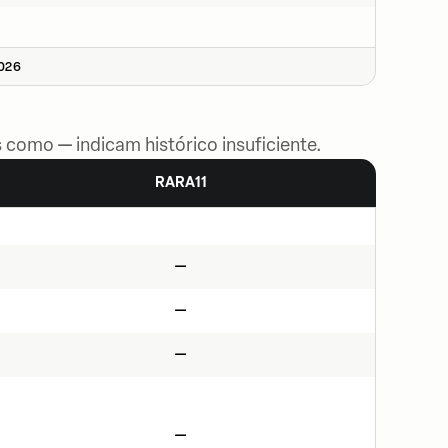
2026
 como — indicam histórico insuficiente.
RARA11
—
—
—
—