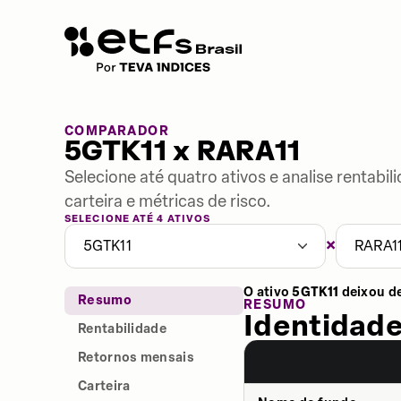
COMPARADOR
5GTK11 x RARA11
Selecione até quatro ativos e analise rentabi
carteira e métricas de risco.
SELECIONE ATÉ 4 ATIVOS
×
5GTK11
RARA1
O ativo
5GTK11
deixou d
Resumo
RESUMO
Identidade
Rentabilidade
Retornos mensais
Carteira