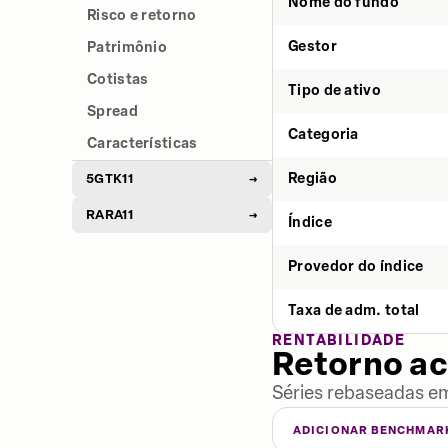
Nome do fundo
Risco e retorno
Gestor
Patrimônio
Cotistas
Tipo de ativo
Spread
Categoria
Características
Região
5GTK11
→
RARA11
→
Índice
Provedor do índice
Taxa de adm. total
RENTABILIDADE
Retorno a
Séries rebaseadas em
ADICIONAR BENCHMAR