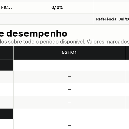
 FIC...
0,10%
Referência: Jul/
de desempenho
dos sobre todo o período disponível. Valores marcados
5GTK11
—
—
—
—