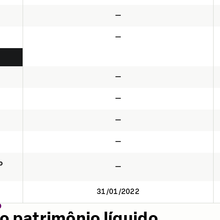
—
—
—
—
—
—
o
—
31/01/2022
O
o patrimônio líquido