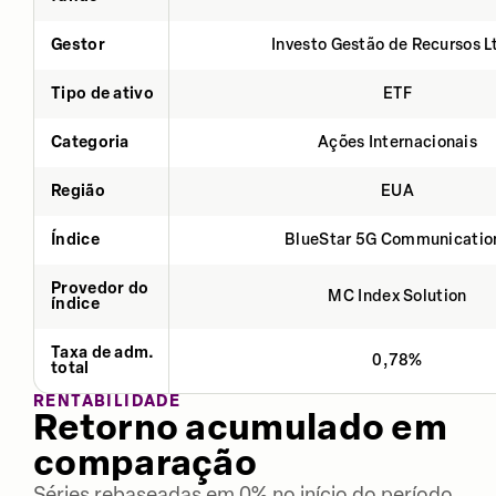
Gestor
Investo Gestão de Recursos L
Tipo de ativo
ETF
Categoria
Ações Internacionais
Região
EUA
Índice
BlueStar 5G Communicatio
Provedor do
MC Index Solution
índice
Taxa de adm.
0,78%
total
RENTABILIDADE
Retorno acumulado em
comparação
Séries rebaseadas em 0% no início do período.