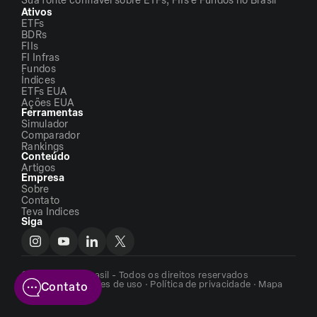
Sua fonte confiável sobre ETFs, FIIs e Fundos no Brasil
Ativos
ETFs
BDRs
FIIs
FI Infras
Fundos
Índices
ETFs EUA
Ações EUA
Ferramentas
Simulador
Comparador
Rankings
Conteúdo
Artigos
Empresa
Sobre
Contato
Teva Indices
Siga
©2026 - ETFs Brasil - Todos os direitos reservados
Termos e condições de uso
·
Política de privacidade
·
Mapa
Contato
do site