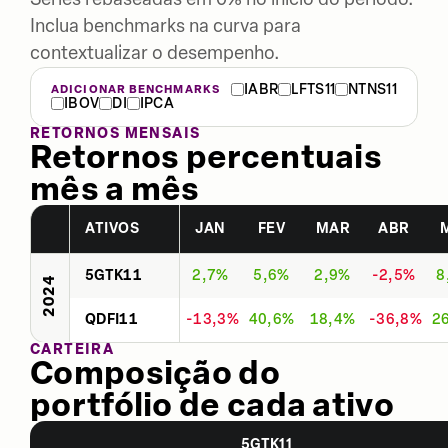
Inclua benchmarks na curva para
contextualizar o desempenho.
IABR
LFTS11
NTNS11
ADICIONAR BENCHMARKS
IBOV
DI
IPCA
RETORNOS MENSAIS
Retornos percentuais
mês a mês
ATIVOS
JAN
FEV
MAR
ABR
5GTK11
2,7%
5,6%
2,9%
-2,5%
8
2024
QDFI11
-13,3%
40,6%
18,4%
-36,8%
2
CARTEIRA
Composição do
portfólio de cada ativo
5GTK11