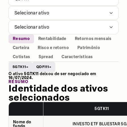
Selecionar ativo
Selecionar ativo
Resumo
Rentabilidade
Retornos mensais
Carteira
Risco e retorno
Patrimônio
Cotistas
Spread
Características
5GTK11
QDFI11
→
→
O ativo
5GTK11
deixou de ser negociado em
16/07/2024
.
RESUMO
Identidade dos ativos
selecionados
5GTK11
Nome do
INVESTO ETF BLUESTAR 5G.
fundo