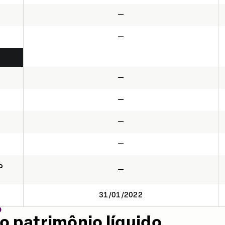
—
—
—
—
—
—
o
—
31/01/2022
O
o patrimônio líquido