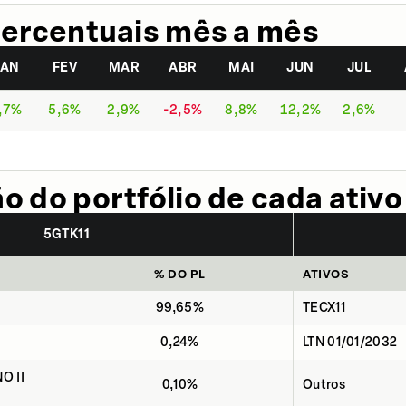
ercentuais mês a mês
JAN
FEV
MAR
ABR
MAI
JUN
JUL
,7%
5,6%
2,9%
-2,5%
8,8%
12,2%
2,6%
 do portfólio de cada ativo
5GTK11
% DO PL
ATIVOS
99,65%
TECX11
0,24%
LTN 01/01/2032
O II
0,10%
Outros