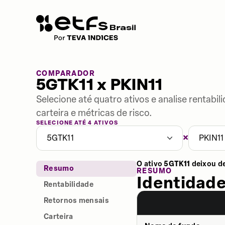
COMPARADOR
5GTK11 x PKIN11
Selecione até quatro ativos e analise rentabi
carteira e métricas de risco.
SELECIONE ATÉ 4 ATIVOS
×
5GTK11
PKIN11
O ativo
5GTK11
deixou d
Resumo
RESUMO
Identidade
Rentabilidade
Retornos mensais
Carteira