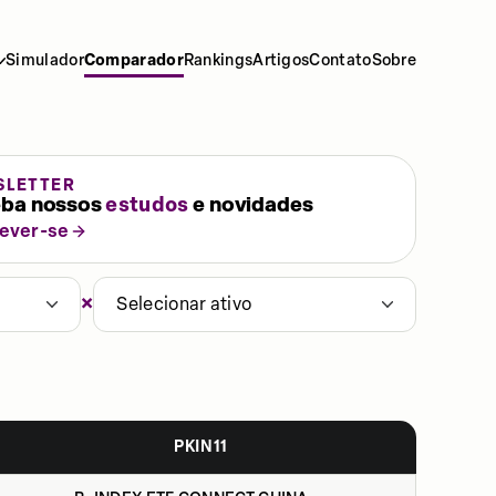
Simulador
Comparador
Rankings
Artigos
Contato
Sobre
SLETTER
ba nossos
estudos
e novidades
rever-se
×
Selecionar ativo
PKIN11