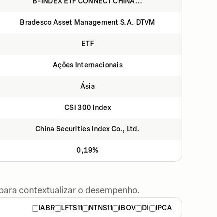
B-INDEX ETF CONNECT CHINA...
Bradesco Asset Management S.A. DTVM
ETF
Ações Internacionais
Ásia
CSI 300 Index
China Securities Index Co., Ltd.
0,19%
 para contextualizar o desempenho.
IABR
LFTS11
NTNS11
IBOV
DI
IPCA