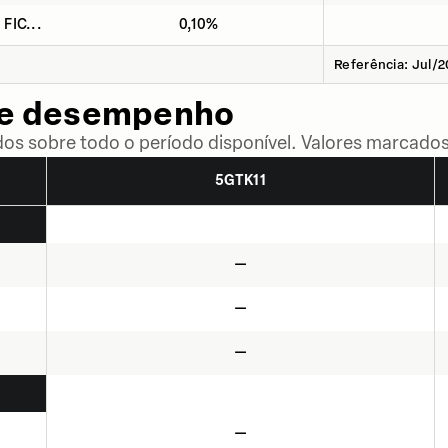
 FIC...
0,10%
Referência: Jul/
de desempenho
dos sobre todo o período disponível. Valores marcados
5GTK11
—
—
—
—