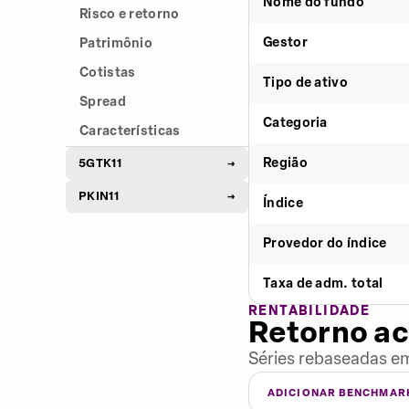
Nome do fundo
Risco e retorno
Gestor
Patrimônio
Cotistas
Tipo de ativo
Spread
Categoria
Características
Região
5GTK11
→
PKIN11
→
Índice
Provedor do índice
Taxa de adm. total
RENTABILIDADE
Retorno a
Séries rebaseadas em
ADICIONAR BENCHMAR