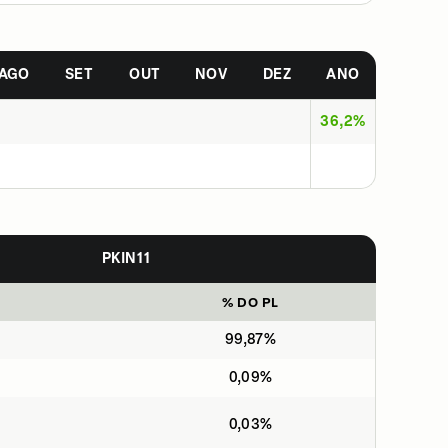
AGO
SET
OUT
NOV
DEZ
ANO
36,2%
PKIN11
% DO PL
99,87%
0,09%
0,03%