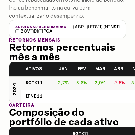
Inclua benchmarks na curva para
contextualizar o desempenho.
IABR
LFTS11
NTNS11
ADICIONAR BENCHMARKS
IBOV
DI
IPCA
RETORNOS MENSAIS
Retornos percentuais
mês a mês
ATIVOS
JAN
FEV
MAR
ABR
5GTK11
2,7%
5,6%
2,9%
-2,5%
8
2024
LTNB11
CARTEIRA
Composição do
portfólio de cada ativo
5GTK11