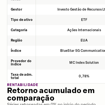
Gestor
Investo Gestão de Recursos L
Tipo de ativo
ETF
Categoria
Ações Internacionais
Região
EUA
Índice
BlueStar 5G Communicatio
Provedor do
MC Index Solution
índice
Taxa de adm.
0,78%
total
RENTABILIDADE
Retorno acumulado em
comparação
Séries rebaseadas em 0% no início do período.