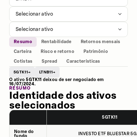
Selecionar ativo
Selecionar ativo
Resumo
Rentabilidade
Retornos mensais
Carteira
Risco e retorno
Patrimônio
Cotistas
Spread
Características
5GTK11
LTNB11
→
→
O ativo
5GTK11
deixou de ser negociado em
16/07/2024
.
RESUMO
Identidade dos ativos
selecionados
5GTK11
Nome do
INVESTO ETF BLUESTAR 5G.
fundo