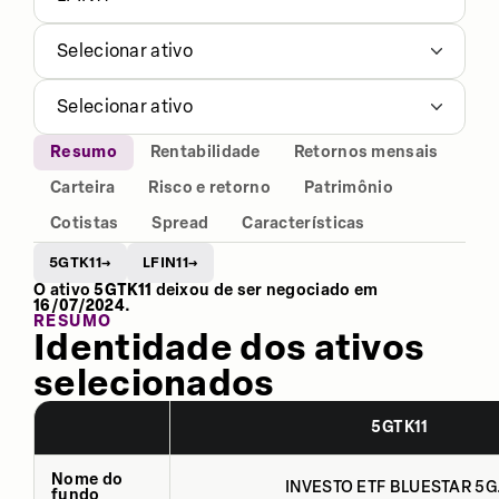
Selecionar ativo
Selecionar ativo
Resumo
Rentabilidade
Retornos mensais
Carteira
Risco e retorno
Patrimônio
Cotistas
Spread
Características
5GTK11
LFIN11
→
→
O ativo
5GTK11
deixou de ser negociado em
16/07/2024
.
RESUMO
Identidade dos ativos
selecionados
5GTK11
Nome do
INVESTO ETF BLUESTAR 5G.
fundo