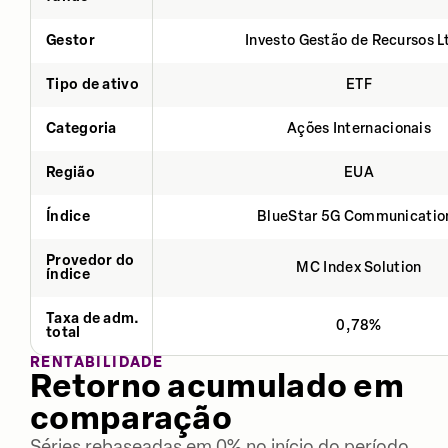
Gestor
Investo Gestão de Recursos L
Tipo de ativo
ETF
Categoria
Ações Internacionais
Região
EUA
Índice
BlueStar 5G Communicatio
Provedor do
MC Index Solution
índice
Taxa de adm.
0,78%
total
RENTABILIDADE
Retorno acumulado em
comparação
Séries rebaseadas em 0% no início do período.