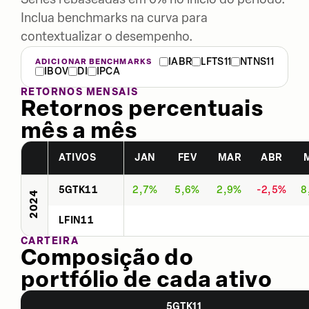
Inclua benchmarks na curva para
contextualizar o desempenho.
IABR
LFTS11
NTNS11
ADICIONAR BENCHMARKS
IBOV
DI
IPCA
RETORNOS MENSAIS
Retornos percentuais
mês a mês
ATIVOS
JAN
FEV
MAR
ABR
5GTK11
2,7%
5,6%
2,9%
-2,5%
8
2024
LFIN11
CARTEIRA
Composição do
portfólio de cada ativo
5GTK11