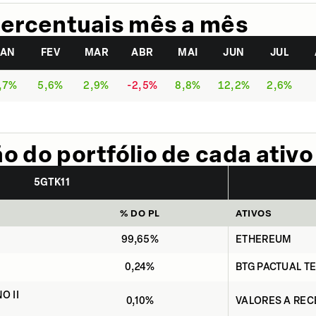
ercentuais mês a mês
JAN
FEV
MAR
ABR
MAI
JUN
JUL
,7%
5,6%
2,9%
-2,5%
8,8%
12,2%
2,6%
 do portfólio de cada ativo
5GTK11
% DO PL
ATIVOS
99,65%
ETHEREUM
0,24%
BTG PACTUAL TE
O II
0,10%
VALORES A RE