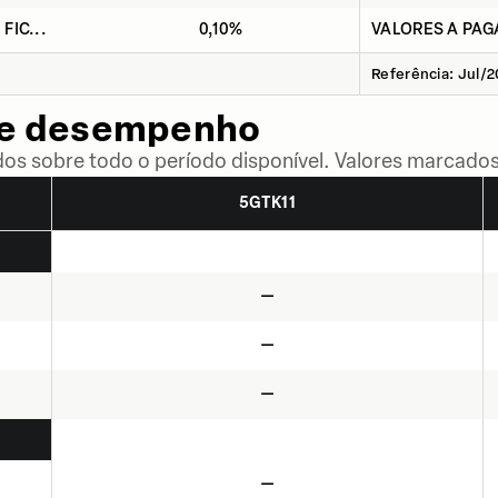
 FIC...
0,10%
VALORES A PAG
Referência: Jul/
de desempenho
dos sobre todo o período disponível. Valores marcados
5GTK11
—
—
—
—