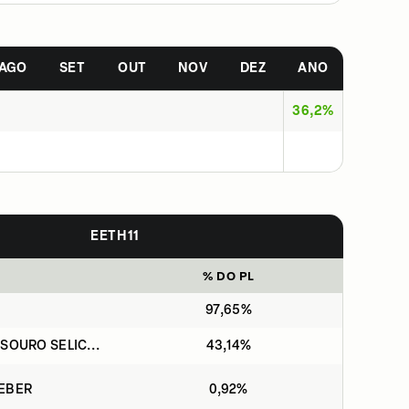
AGO
SET
OUT
NOV
DEZ
ANO
36,2%
EETH11
% DO PL
97,65%
SOURO SELIC...
43,14%
CEBER
0,92%