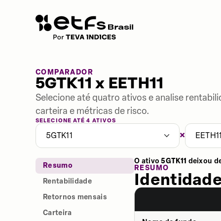
COMPARADOR
5GTK11 x EETH11
Selecione até quatro ativos e analise rentabi
carteira e métricas de risco.
SELECIONE ATÉ 4 ATIVOS
×
5GTK11
EETH1
O ativo
5GTK11
deixou d
Resumo
RESUMO
Identidade
Rentabilidade
Retornos mensais
Carteira