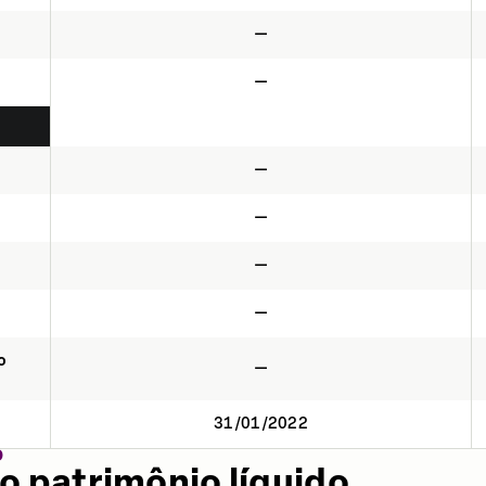
—
—
—
—
—
—
o
—
31/01/2022
O
o patrimônio líquido