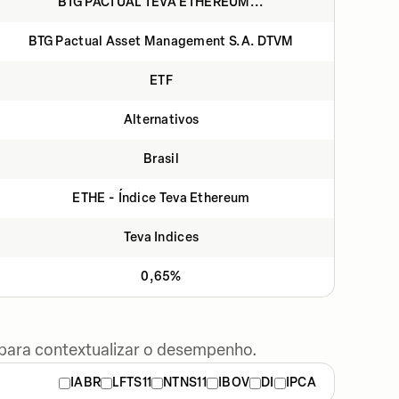
BTG PACTUAL TEVA ETHEREUM...
BTG Pactual Asset Management S.A. DTVM
ETF
Alternativos
Brasil
ETHE - Índice Teva Ethereum
Teva Indices
0,65%
 para contextualizar o desempenho.
IABR
LFTS11
NTNS11
IBOV
DI
IPCA