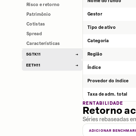
Nome do fundo
Risco e retorno
Gestor
Patrimônio
Cotistas
Tipo de ativo
Spread
Categoria
Características
Região
5GTK11
→
EETH11
→
Índice
Provedor do índice
Taxa de adm. total
RENTABILIDADE
Retorno a
Séries rebaseadas em
ADICIONAR BENCHMAR