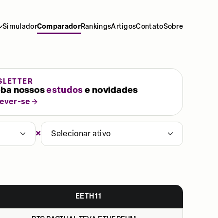
Simulador
Comparador
Rankings
Artigos
Contato
Sobre
SLETTER
ba nossos
estudos
e novidades
rever-se
×
Selecionar ativo
EETH11