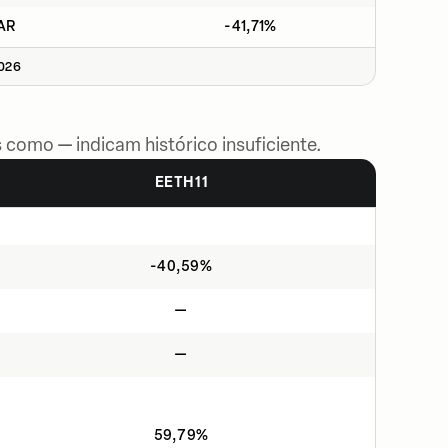
AR
-41,71%
2026
 como — indicam histórico insuficiente.
EETH11
-40,59%
—
—
59,79%