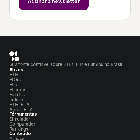
Sua fonte confiável sobre ETFs, FIIs e Fundos no Brasil
Ativos
ETFs
BDRs
FIIs
FI Infras
Fundos
Índices
ETFs EUA
Ações EUA
Ferramentas
Simulador
Comparador
Rankings
Conteúdo
Artigos