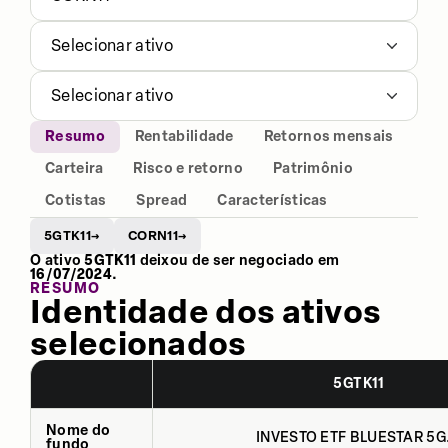
Selecionar ativo
Selecionar ativo
Resumo
Rentabilidade
Retornos mensais
Carteira
Risco e retorno
Patrimônio
Cotistas
Spread
Características
5GTK11
CORN11
→
→
O ativo
5GTK11
deixou de ser negociado em
16/07/2024
.
RESUMO
Identidade dos ativos
selecionados
5GTK11
Nome do
INVESTO ETF BLUESTAR 5G.
fundo