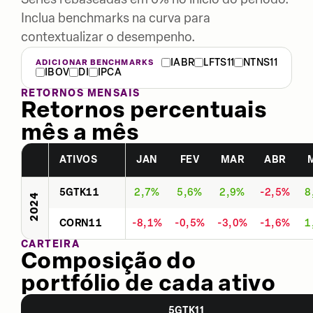
Inclua benchmarks na curva para
contextualizar o desempenho.
IABR
LFTS11
NTNS11
ADICIONAR BENCHMARKS
IBOV
DI
IPCA
RETORNOS MENSAIS
Retornos percentuais
mês a mês
ATIVOS
JAN
FEV
MAR
ABR
5GTK11
2,7%
5,6%
2,9%
-2,5%
8
2024
CORN11
-8,1%
-0,5%
-3,0%
-1,6%
1
CARTEIRA
Composição do
portfólio de cada ativo
5GTK11