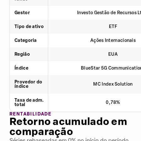
Gestor
Investo Gestão de Recursos L
Tipo de ativo
ETF
Categoria
Ações Internacionais
Região
EUA
Índice
BlueStar 5G Communicatio
Provedor do
MC Index Solution
índice
Taxa de adm.
0,78%
total
RENTABILIDADE
Retorno acumulado em
comparação
Séries rebaseadas em 0% no início do período.