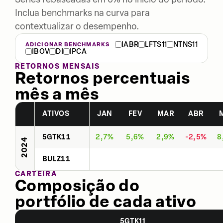
Inclua benchmarks na curva para
contextualizar o desempenho.
IABR
LFTS11
NTNS11
ADICIONAR BENCHMARKS
IBOV
DI
IPCA
RETORNOS MENSAIS
Retornos percentuais
mês a mês
ATIVOS
JAN
FEV
MAR
ABR
5GTK11
2,7%
5,6%
2,9%
-2,5%
8
2024
BULZ11
CARTEIRA
Composição do
portfólio de cada ativo
5GTK11