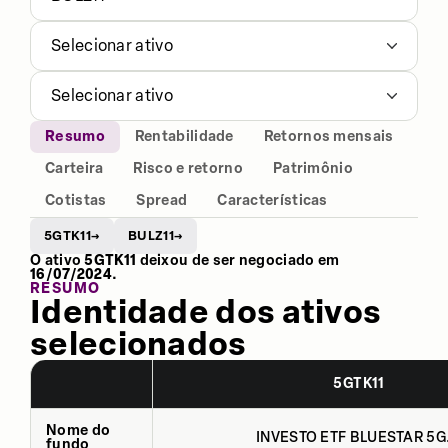
Selecionar ativo
Selecionar ativo
Resumo
Rentabilidade
Retornos mensais
Carteira
Risco e retorno
Patrimônio
Cotistas
Spread
Características
5GTK11
BULZ11
→
→
O ativo
5GTK11
deixou de ser negociado em
16/07/2024
.
RESUMO
Identidade dos ativos
selecionados
5GTK11
Nome do
INVESTO ETF BLUESTAR 5G.
fundo