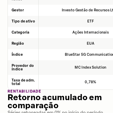
Gestor
Investo Gestão de Recursos L
Tipo de ativo
ETF
Categoria
Ações Internacionais
Região
EUA
Índice
BlueStar 5G Communicatio
Provedor do
MC Index Solution
índice
Taxa de adm.
0,78%
total
RENTABILIDADE
Retorno acumulado em
comparação
Séries rebaseadas em 0% no início do período.