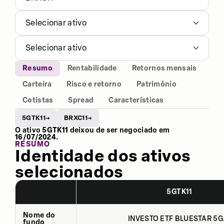
Selecionar ativo
Selecionar ativo
Resumo
Rentabilidade
Retornos mensais
Carteira
Risco e retorno
Patrimônio
Cotistas
Spread
Características
5GTK11
BRXC11
→
→
O ativo
5GTK11
deixou de ser negociado em
16/07/2024
.
RESUMO
Identidade dos ativos
selecionados
5GTK11
Nome do
INVESTO ETF BLUESTAR 5G.
fundo