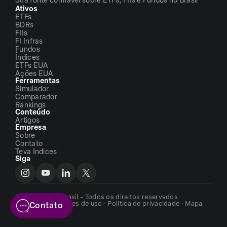
Sua fonte confiável sobre ETFs, FIIs e Fundos no Brasil
Ativos
ETFs
BDRs
FIIs
FI Infras
Fundos
Índices
ETFs EUA
Ações EUA
Ferramentas
Simulador
Comparador
Rankings
Conteúdo
Artigos
Empresa
Sobre
Contato
Teva Indices
Siga
©2026 - ETFs Brasil - Todos os direitos reservados
Termos e condições de uso
·
Política de privacidade
·
Mapa
Contato
do site