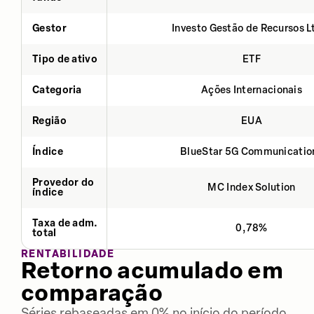
Gestor
Investo Gestão de Recursos L
Tipo de ativo
ETF
Categoria
Ações Internacionais
Região
EUA
Índice
BlueStar 5G Communicatio
Provedor do
MC Index Solution
índice
Taxa de adm.
0,78%
total
RENTABILIDADE
Retorno acumulado em
comparação
Séries rebaseadas em 0% no início do período.