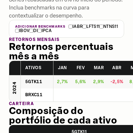
Inclua benchmarks na curva para
contextualizar o desempenho.
IABR
LFTS11
NTNS11
ADICIONAR BENCHMARKS
IBOV
DI
IPCA
RETORNOS MENSAIS
Retornos percentuais
mês a mês
ATIVOS
JAN
FEV
MAR
ABR
5GTK11
2,7%
5,6%
2,9%
-2,5%
8
2024
BRXC11
CARTEIRA
Composição do
portfólio de cada ativo
5GTK11