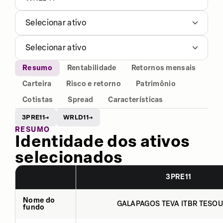
Selecionar ativo
Selecionar ativo
Resumo
Rentabilidade
Retornos mensais
Carteira
Risco e retorno
Patrimônio
Cotistas
Spread
Características
3PRE11
WRLD11
→
→
RESUMO
Identidade dos ativos
selecionados
3PRE11
Nome do
GALAPAGOS TEVA ITBR TESOU
fundo