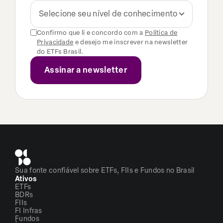
Selecione seu nível de conhecimento
Confirmo que li e concordo com a
Política de
Privacidade
e desejo me inscrever na newsletter
do ETFs Brasil.
Sua fonte confiável sobre ETFs, FIIs e Fundos no Brasil
Ativos
ETFs
BDRs
FIIs
FI Infras
Fundos