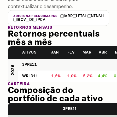
contextualizar o desempenho.
IABR
LFTS11
NTNS11
ADICIONAR BENCHMARKS
IBOV
DI
IPCA
RETORNOS MENSAIS
Retornos percentuais
mês a mês
ATIVOS
JAN
FEV
MAR
ABR
3PRE11
2026
WRLD11
-1,5%
-1,0%
-5,2%
4,4%
6
CARTEIRA
Composição do
portfólio de cada ativo
3PRE11