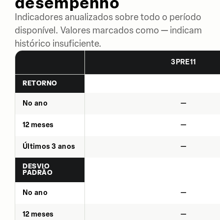
desempenho
Indicadores anualizados sobre todo o período
disponível. Valores marcados como — indicam
histórico insuficiente.
3PRE11
RETORNO
No ano
—
12 meses
—
Últimos 3 anos
—
DESVIO
PADRÃO
No ano
—
12 meses
—