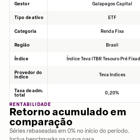
Gestor
Galapagos Capital
Tipo de ativo
ETF
Categoria
Renda Fixa
Região
Brasil
Índice
Índice Teva ITBR Tesouro Pré Fixa
Provedor do
Teva Indices
índice
Taxa de adm.
0,20%
total
RENTABILIDADE
Retorno acumulado em
comparação
Séries rebaseadas em 0% no início do período.
Inclua benchmarks na curva para