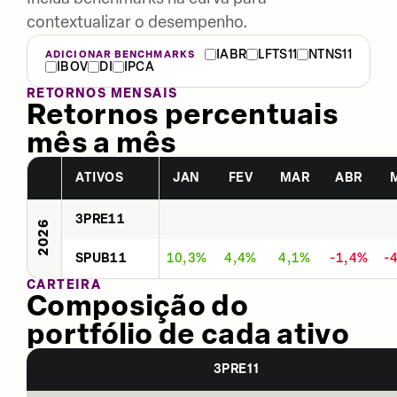
contextualizar o desempenho.
IABR
LFTS11
NTNS11
ADICIONAR BENCHMARKS
IBOV
DI
IPCA
RETORNOS MENSAIS
Retornos percentuais
mês a mês
ATIVOS
JAN
FEV
MAR
ABR
3PRE11
2026
SPUB11
10,3%
4,4%
4,1%
-1,4%
-
CARTEIRA
Composição do
portfólio de cada ativo
3PRE11