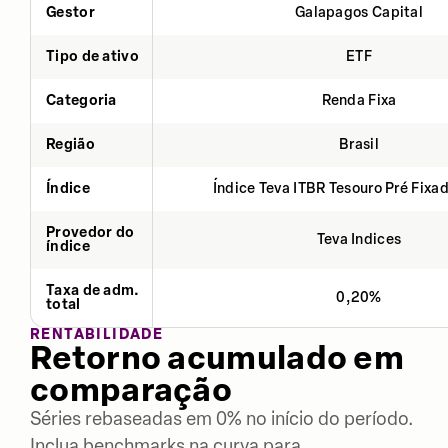
Gestor
Galapagos Capital
Tipo de ativo
ETF
Categoria
Renda Fixa
Região
Brasil
Índice
Índice Teva ITBR Tesouro Pré Fixa
Provedor do
Teva Indices
índice
Taxa de adm.
0,20%
total
RENTABILIDADE
Retorno acumulado em
comparação
Séries rebaseadas em 0% no início do período.
Inclua benchmarks na curva para