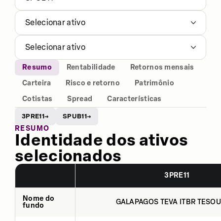
Selecionar ativo
Selecionar ativo
Resumo
Rentabilidade
Retornos mensais
Carteira
Risco e retorno
Patrimônio
Cotistas
Spread
Características
3PRE11
SPUB11
→
→
RESUMO
Identidade dos ativos
selecionados
3PRE11
Nome do
GALAPAGOS TEVA ITBR TESOU
fundo