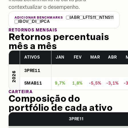
contextualizar o desempenho.
IABR
LFTS11
NTNS11
ADICIONAR BENCHMARKS
IBOV
DI
IPCA
RETORNOS MENSAIS
Retornos percentuais
mês a mês
ATIVOS
JAN
FEV
MAR
ABR
3PRE11
2026
SMAB11
9,7%
1,8%
-5,5%
-3,1%
-
CARTEIRA
Composição do
portfólio de cada ativo
3PRE11