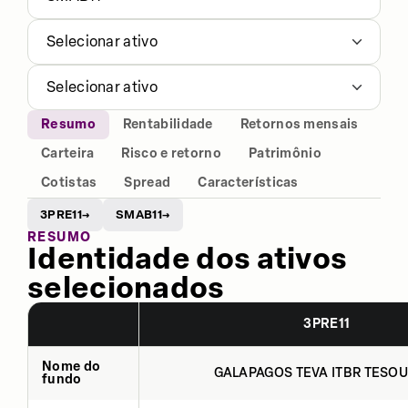
Selecionar ativo
Selecionar ativo
Resumo
Rentabilidade
Retornos mensais
Carteira
Risco e retorno
Patrimônio
Cotistas
Spread
Características
3PRE11
SMAB11
→
→
RESUMO
Identidade dos ativos
selecionados
3PRE11
Nome do
GALAPAGOS TEVA ITBR TESOU
fundo