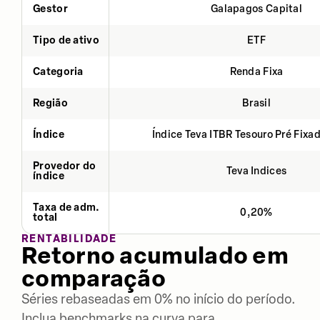
Gestor
Galapagos Capital
Tipo de ativo
ETF
Categoria
Renda Fixa
Região
Brasil
Índice
Índice Teva ITBR Tesouro Pré Fixa
Provedor do
Teva Indices
índice
Taxa de adm.
0,20%
total
RENTABILIDADE
Retorno acumulado em
comparação
Séries rebaseadas em 0% no início do período.
Inclua benchmarks na curva para