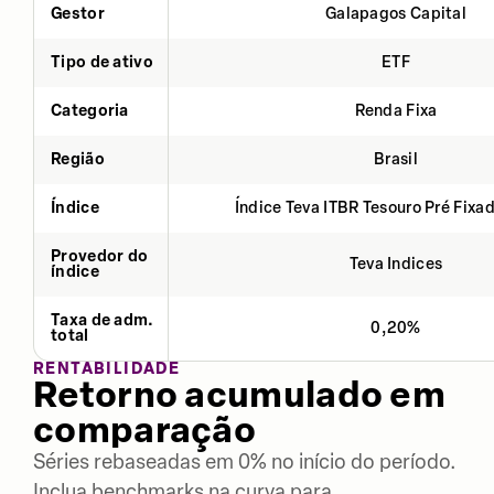
Gestor
Galapagos Capital
Tipo de ativo
ETF
Categoria
Renda Fixa
Região
Brasil
Índice
Índice Teva ITBR Tesouro Pré Fixa
Provedor do
Teva Indices
índice
Taxa de adm.
0,20%
total
RENTABILIDADE
Retorno acumulado em
comparação
Séries rebaseadas em 0% no início do período.
Inclua benchmarks na curva para