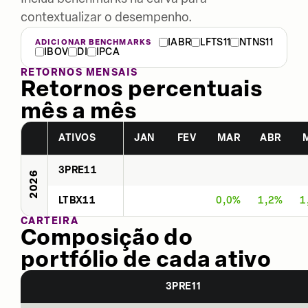
contextualizar o desempenho.
IABR
LFTS11
NTNS11
ADICIONAR BENCHMARKS
IBOV
DI
IPCA
RETORNOS MENSAIS
Retornos percentuais
mês a mês
ATIVOS
JAN
FEV
MAR
ABR
3PRE11
2026
LTBX11
0,0%
1,2%
1
CARTEIRA
Composição do
portfólio de cada ativo
3PRE11