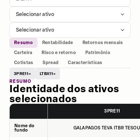
Selecionar ativo
Selecionar ativo
Resumo
Rentabilidade
Retornos mensais
Carteira
Risco e retorno
Patrimônio
Cotistas
Spread
Características
3PRE11
LTBX11
→
→
RESUMO
Identidade dos ativos
selecionados
3PRE11
Nome do
GALAPAGOS TEVA ITBR TESOU
fundo