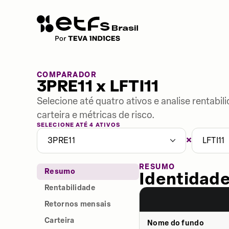
COMPARADOR
3PRE11 x LFTI11
Selecione até quatro ativos e analise rentabi
carteira e métricas de risco.
SELECIONE ATÉ 4 ATIVOS
×
3PRE11
LFTI11
RESUMO
Resumo
Identidade
Rentabilidade
Retornos mensais
Carteira
Nome do fundo