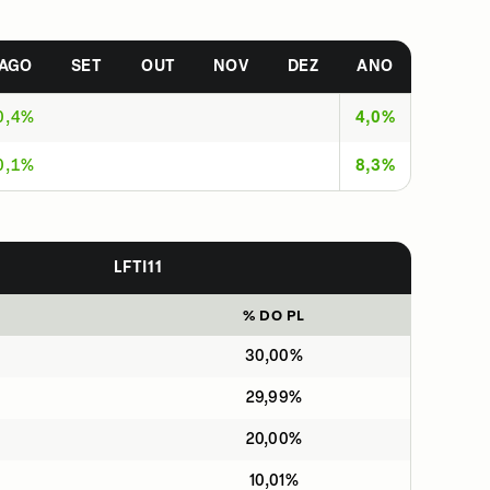
AGO
SET
OUT
NOV
DEZ
ANO
0,4%
4,0%
0,1%
8,3%
LFTI11
% DO PL
30,00%
29,99%
20,00%
10,01%