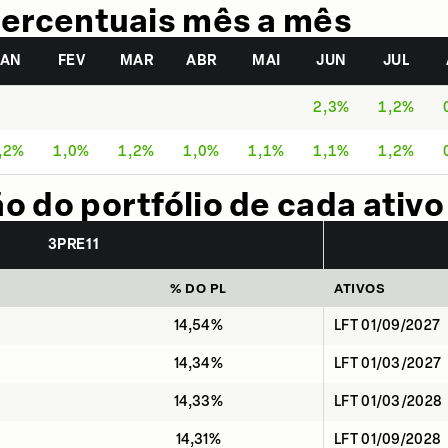
ercentuais mês a mês
JAN
FEV
MAR
ABR
MAI
JUN
JUL
2,3%
1,2%
,2%
1,0%
1,2%
1,0%
1,1%
1,1%
1,2%
 do portfólio de cada ativo
3PRE11
% DO PL
ATIVOS
14,54%
LFT 01/09/2027
14,34%
LFT 01/03/2027
14,33%
LFT 01/03/2028
14,31%
LFT 01/09/2028