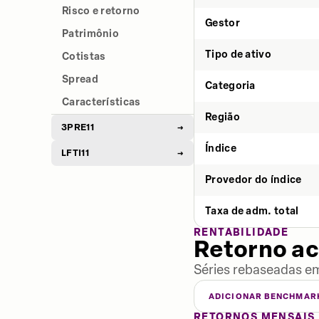
Risco e retorno
Gestor
Patrimônio
Tipo de ativo
Cotistas
Spread
Categoria
Características
Região
3PRE11
→
Índice
LFTI11
→
Provedor do índice
Taxa de adm. total
RENTABILIDADE
Retorno a
Séries rebaseadas em
ADICIONAR BENCHMAR
RETORNOS MENSAIS