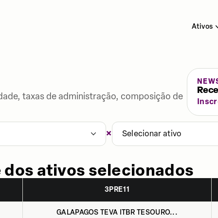
Ativos
NEW
Rece
lidade, taxas de administração, composição de
Insc
×
Selecionar ativo
 dos ativos selecionados
3PRE11
GALAPAGOS TEVA ITBR TESOURO...