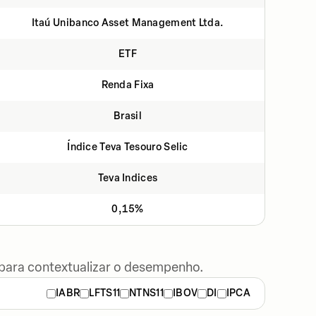
Itaú Unibanco Asset Management Ltda.
ETF
Renda Fixa
Brasil
Índice Teva Tesouro Selic
Teva Indices
0,15%
 para contextualizar o desempenho.
IABR
LFTS11
NTNS11
IBOV
DI
IPCA