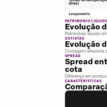
Tempo de Recuperaçã
(Dias)
Lançamento
PATRIMÔNIO LÍQUID
Evolução d
Patrimônio líquido e
COTISTAS
Evolução d
Contagem absoluta de
SPREAD
Spread ent
cota
Diferença em pontos 
CARACTERÍSTICAS
Comparaçã