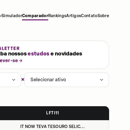
Simulador
Comparador
Rankings
Artigos
Contato
Sobre
SLETTER
ba nossos
estudos
e novidades
rever-se
×
Selecionar ativo
LFTI11
IT NOW TEVA TESOURO SELIC...