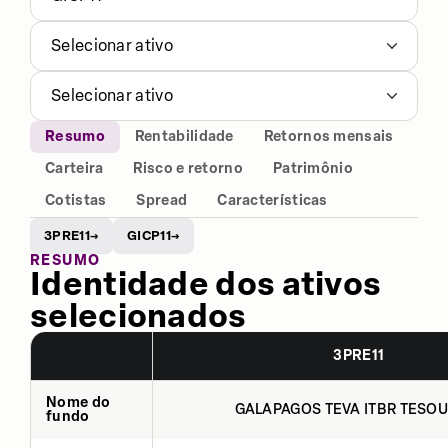
Selecionar ativo
Selecionar ativo
Resumo
Rentabilidade
Retornos mensais
Carteira
Risco e retorno
Patrimônio
Cotistas
Spread
Características
3PRE11
GICP11
→
→
RESUMO
Identidade dos ativos
selecionados
3PRE11
Nome do
GALAPAGOS TEVA ITBR TESOU
fundo