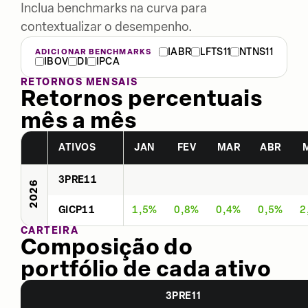
Inclua benchmarks na curva para
contextualizar o desempenho.
IABR
LFTS11
NTNS11
ADICIONAR BENCHMARKS
IBOV
DI
IPCA
RETORNOS MENSAIS
Retornos percentuais
mês a mês
ATIVOS
JAN
FEV
MAR
ABR
3PRE11
2026
GICP11
1,5%
0,8%
0,4%
0,5%
2
CARTEIRA
Composição do
portfólio de cada ativo
3PRE11