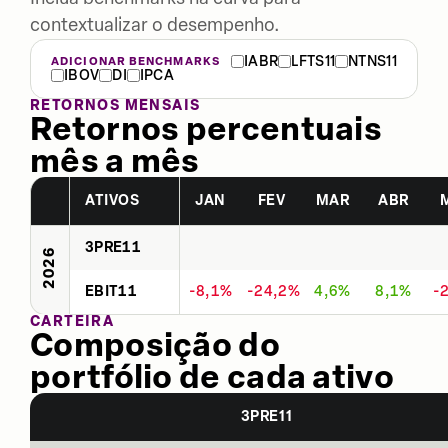
contextualizar o desempenho.
IABR
LFTS11
NTNS11
ADICIONAR BENCHMARKS
IBOV
DI
IPCA
RETORNOS MENSAIS
Retornos percentuais
mês a mês
ATIVOS
JAN
FEV
MAR
ABR
3PRE11
2026
EBIT11
-8,1%
-24,2%
4,6%
8,1%
-
CARTEIRA
Composição do
portfólio de cada ativo
3PRE11