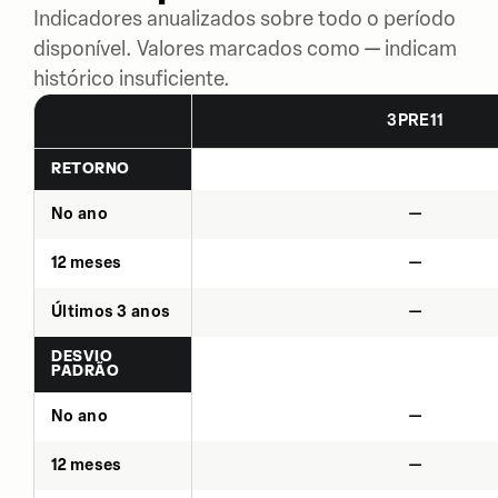
Indicadores anualizados sobre todo o período
disponível. Valores marcados como — indicam
histórico insuficiente.
3PRE11
RETORNO
No ano
—
12 meses
—
Últimos 3 anos
—
DESVIO
PADRÃO
No ano
—
12 meses
—