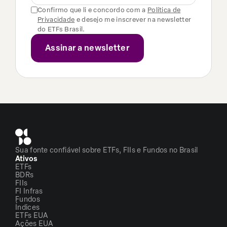
Confirmo que li e concordo com a
Política de
Privacidade
e desejo me inscrever na newsletter
do ETFs Brasil.
Sua fonte confiável sobre ETFs, FIIs e Fundos no Brasil
Ativos
ETFs
BDRs
FIIs
FI Infras
Fundos
Índices
ETFs EUA
Ações EUA