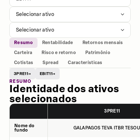
Selecionar ativo
Selecionar ativo
Resumo
Rentabilidade
Retornos mensais
Carteira
Risco e retorno
Patrimônio
Cotistas
Spread
Características
3PRE11
EBIT11
→
→
RESUMO
Identidade dos ativos
selecionados
3PRE11
Nome do
GALAPAGOS TEVA ITBR TESOU
fundo