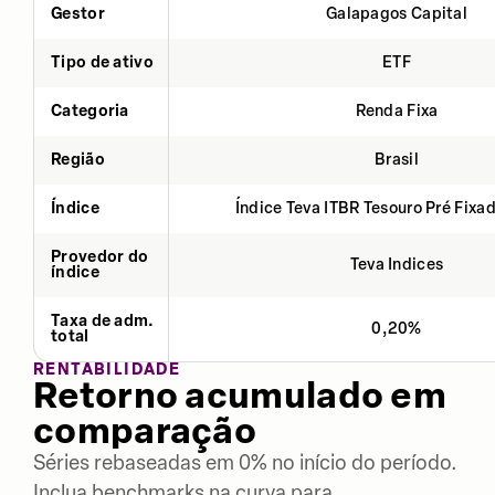
Gestor
Galapagos Capital
Tipo de ativo
ETF
Categoria
Renda Fixa
Região
Brasil
Índice
Índice Teva ITBR Tesouro Pré Fixa
Provedor do
Teva Indices
índice
Taxa de adm.
0,20%
total
RENTABILIDADE
Retorno acumulado em
comparação
Séries rebaseadas em 0% no início do período.
Inclua benchmarks na curva para